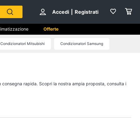
Accedi
|
Registrati
limatizzazione
Offerte
Condizionatori Mitsubishi
Condizionatori Samsung
 BTU
ento
Accessori climatizzazione
Termostato
Termostato caldaia
con consegna rapida. Scopri la nostra ampia proposta, consulta i
Rivestimento camino
Cornice camino
Vedi tutti