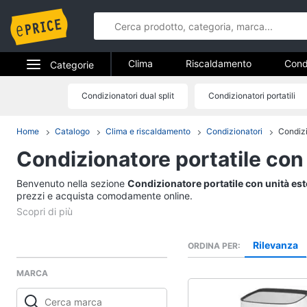
Clima
Riscaldamento
Cond
Categorie
Elettrodomestici
Condizionatori dual split
Condizionatori portatili
Clima
Informatica
Cond
Home
Catalogo
Clima e riscaldamento
Condizionatori
Condizi
Riscaldamento
Condizionatore portatile con
Telefonia
Termoventilatore
Termoconvettore
Benvenuto nella sezione
Tv e Home Cinema
Condizionatore portatile con unità es
Stufetta
prezzi e acquista comodamente online.
Smart home
Radiatore
Vedi tutti
Videogiochi
Rilevanza
ORDINA PER
MARCA
Audio e musica