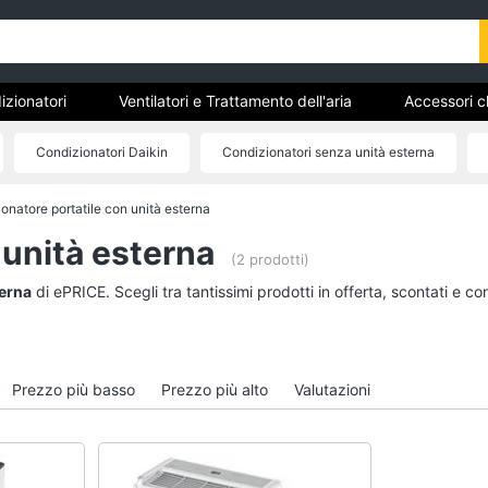
izionatori
Ventilatori e Trattamento dell'aria
Accessori c
Condizionatori Daikin
Condizionatori senza unità esterna
izionatori Hisense
Condizionatori Haier
Condizionatore 12000
onatore portatile con unità esterna
Condizionatori
Ventilatori e Trattam
dell'aria
 unità esterna
Condizionatori fissi
(2 prodotti)
Deumidificatore
Condizionatore monosplit
terna
di ePRICE. Scegli tra tantissimi prodotti in offerta, scontati e 
Ventilatore
Condizionatori dual split
Ventilatore da soffitto
Condizionatori trial split
Ventilatore Dyson
Vedi tutti
Prezzo più basso
Prezzo più alto
Valutazioni
Vedi tutti