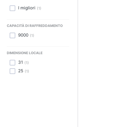
Sport
I migliori
(
1
)
Animali
CAPACITÀ DI RAFFREDDAMENTO
Motori
9000
(
1
)
Libri, cd e dvd
Festività e ricorrenze
DIMENSIONE LOCALE
31
(
1
)
Promozioni
25
(
1
)