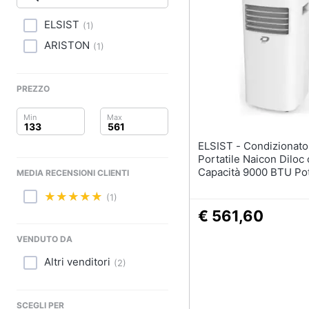
Clima
ELSIST
(
1
)
Arredo
ARISTON
(
1
)
Brico e Giardinaggio
PREZZO
Salute e igiene
Beauty
ELSIST - Condizionatore d'Aria
Giocattoli
Portatile Naicon Diloc
Capacità 9000 BTU Po
MEDIA RECENSIONI CLIENTI
800 W Colore Bianco
Prima infanzia
(1)
€ 561,60
Fotografia
VENDUTO DA
Casalinghi
Altri venditori
(
2
)
Abbigliamento
SCEGLI PER