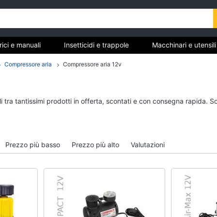
trici e manuali
Insetticidi e trappole
Macchinari e utensil
gere
Materiale elettrico
Coltivazione e Semina
Compressore aria
Compressore aria 12v
rdinaggio
anuali
Insetticidi e trappole
Macchinari e utensili
 tra tantissimi prodotti in offerta, scontati e con consegna rapida. S
giardinaggio
Zanzariere
Decespugliatore
Zanzariere magnetiche
Motosega
e
Zanzariere a rullo
Prezzo più basso
Prezzo più alto
Valutazioni
Tosaerba
Trappola per topi
Irrigazione
Vedi tutti
Vedi tutti
re
Materiale elettrico
Coltivazione e Semi