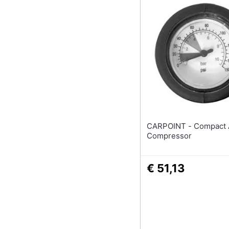
Sport
Animali
Motori
Libri, cd e dvd
Festività e ricorrenze
Promozioni
CARPOINT - Compact Air
Compressor
€ 51,13