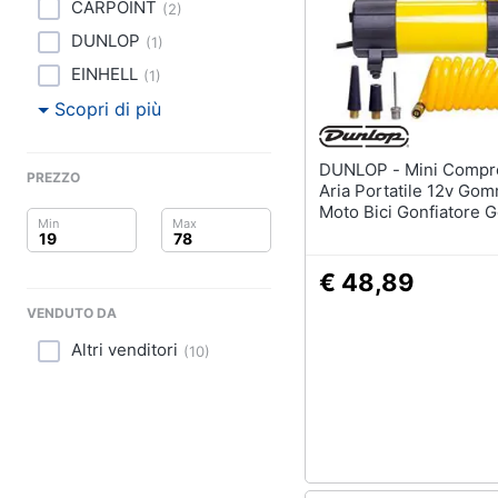
Clima
CARPOINT
(
2
)
Pittura
DUNLOP
(
1
)
Arredo
Vernice
EINHELL
(
1
)
Stucco
Brico e Giardinaggio
Scopri di più
Sverniciatore
Salute e igiene
Vedi tutti
DUNLOP - Mini Compressore
PREZZO
Aria Portatile 12v Go
Beauty
Moto Bici Gonfiatore Go
Giocattoli
€ 48,89
Prima infanzia
VENDUTO DA
Altri venditori
Fotografia
(
10
)
Casalinghi
Abbigliamento