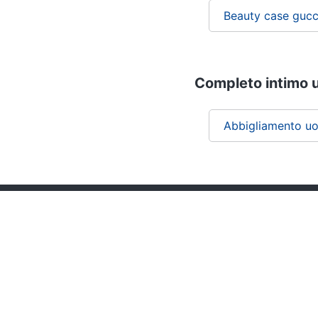
Beauty case gucc
Completo intimo u
Abbigliamento u
Chi siamo
ePRICE per le aziende
Vendi sul marketplace