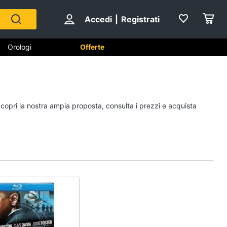
Accedi
|
Registrati
Orologi
Offerte
Scarpe
Scopri la nostra ampia proposta, consulta i prezzi e acquista
Sneakers
Scarpe nike
Anfibi
Ciabatte
Vedi tutti
Gioielli