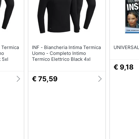
T-shirt
Apple Watch
Felpa
Smartwatch
Tuta
Orologi uomo
Pantaloni
Orologi donna
Vedi tutti
Vedi tutti
INF - Biancheria Intima Termica
mo
Uomo - Completo Intimo
 5xl
Termico Elettrico Black 4xl
€ 9,18
€ 75,59