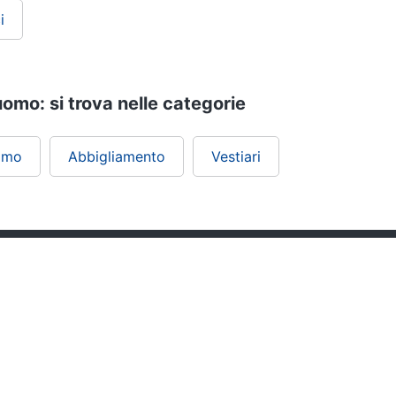
i
omo: si trova nelle categorie
omo
Abbigliamento
Vestiari
ePRICE ti serve
Black friday
Sezione Aiuto
Promozioni
Consegne e limitazioni
Sconti alla rovescia
Pagamenti e fattura