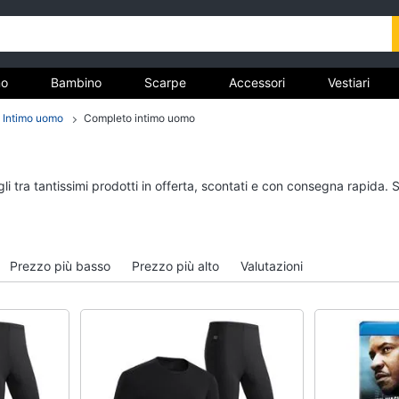
o
Bambino
Scarpe
Accessori
Vestiari
Intimo uomo
Completo intimo uomo
nto
Uomo
Bambino
i tra tantissimi prodotti in offerta, scontati e con consegna rapida. 
Felpa uomo
Scarpe bambino
Cravatta
Sandali bambina
Piumino uomo
Vestiti neonati
Prezzo più basso
Prezzo più alto
Valutazioni
Giacca uomo
Copertina neonato
Vedi tutti
Vedi tutti
Vestiari
Orologi