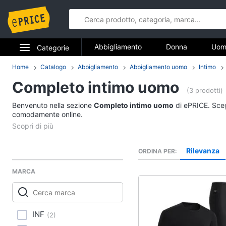
Abbigliamento
Donna
Uom
Categorie
Gioielli
Elettrodomestici
Home
Catalogo
Abbigliamento
Abbigliamento uomo
Intimo
Abbigliame
Completo intimo uomo
Informatica
(3 prodotti)
Donna
Benvenuto nella sezione
Completo intimo uomo
di ePRICE. Scegl
Telefonia
comodamente online.
Intimo donna
Top
Tv e Home Cinema
Cappotto donna
Rilevanza
ORDINA PER
Smart home
Felpa donna
MARCA
Vedi tutti
Videogiochi
Audio e musica
Accessori
INF
(
2
)