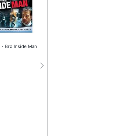
Anelli
Orecchini
Cavigliera
Collane
Vedi tutti
UNIVERSAL - Brd Inside Man