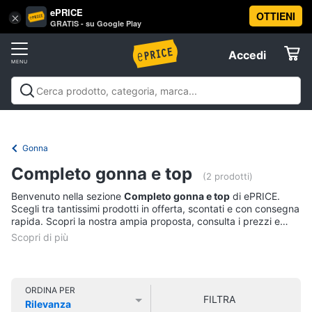
ePRICE
OTTIENI
Vai
×
Accedi
GRATIS - su Google Play
al
Registrati
menu
Accedi
Abbigliamento
Offerte
Donna
Abbigliamento
Donna
Uomo
Bambino
Scarpe
Accessori
Vest
Elettrodomestici
Intimo
donna
Gonna
Top
Informatica
Completo gonna e top
(2 prodotti)
Cappotto
donna
Benvenuto nella sezione
Completo gonna e top
di ePRICE.
Telefonia
Scegli tra tantissimi prodotti in offerta, scontati e con consegna
Felpa
rapida. Scopri la nostra ampia proposta, consulta i prezzi e
donna
acquista comodamente online.
Tv
Vedi
e
tutti
Home
Cinema
ORDINA PER
FILTRA
Rilevanza