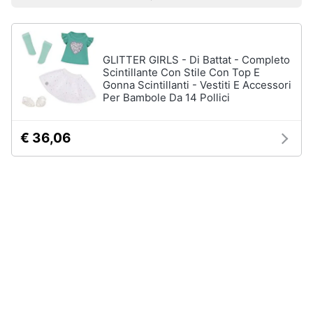
Prezzo più basso
Prezzo più alto
Valutazioni
Smart
Uomo
home
Felpa
uomo
GLITTER GIRLS - Di Battat - Completo
Videogiochi
Cravatta
Scintillante Con Stile Con Top E
Gonna Scintillanti - Vestiti E Accessori
Piumino
uomo
Per Bambole Da 14 Pollici
Audio
e
Giacca
musica
uomo
€ 36,06
Vedi
Clima
tutti
Arredo
Bambino
Brico
Scarpe
e
bambino
Giardinaggio
Sandali
bambina
Salute
Vestiti