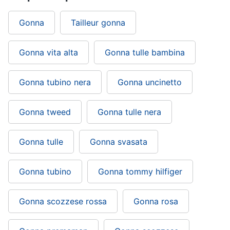
Gonna
Tailleur gonna
Gioielli
Anelli
Gonna vita alta
Gonna tulle bambina
Orecchini
Cavigliera
Gonna tubino nera
Gonna uncinetto
Collane
Vedi
Gonna tweed
Gonna tulle nera
tutti
Gonna tulle
Gonna svasata
Gonna tubino
Gonna tommy hilfiger
Gonna scozzese rossa
Gonna rosa