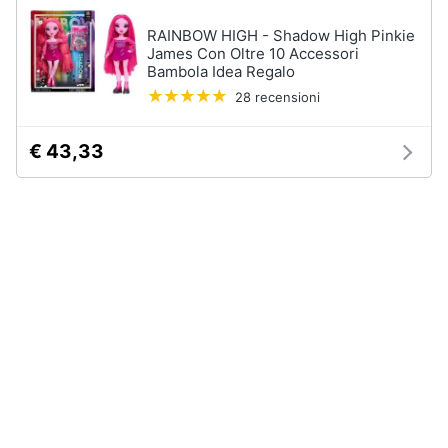
Accessori
RAINBOW HIGH - Shadow High Pinkie
Animali
James Con Oltre 10 Accessori
Sigaretta
Bambola Idea Regalo
elettronica
Motori
28 recensioni
Borse
Occhiali
da
Libri,
€ 43,33
vista
cd
e
Occhiali
da
dvd
sole
Vedi
Festività
tutti
e
ricorrenze
Promozioni
Vestiari
T-
shirt
Servizi
Felpa