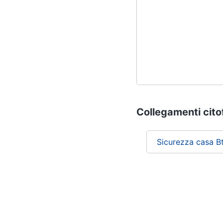
Collegamenti cito
Sicurezza casa Bt