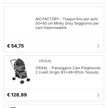
Purina
Farmina
Ciotole
AIO FACTORY - Trasportino per auto
per
50x40 cm Minky Grey Seggiolino per
cani
cani impermeabile
Vedi
tutti
€ 54,75
VIDAXL - Passeggino Cani Pieghevole
2 Livelli Grigio 83x48x97cm Tessuto
€ 128,99