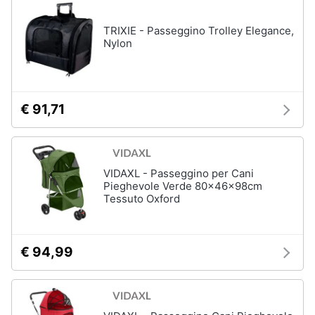
e
igiene
TRIXIE - Passeggino Trolley Elegance,
Articoli
Nylon
per
pesci
Beauty
Acquario
pesci
Giocattoli
€ 91,71
Mangime
per
pesci
Prima
Pompe
infanzia
per
VIDAXL - Passeggino per Cani
acquari
Pieghevole Verde 80x46x98cm
Fotografia
Filtro
Tessuto Oxford
per
acquario
Casalinghi
Vedi
€ 94,99
tutti
Abbigliamento
Sport