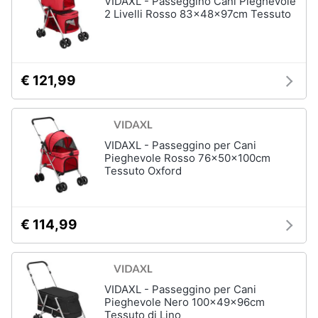
VIDAXL - Passeggino Cani Pieghevole
Articoli
2 Livelli Rosso 83x48x97cm Tessuto
per
Animali
uccelli
Gabbie
per
Motori
uccelli
€ 121,99
Casetta
Libri,
per
uccelli
cd
e
Voliera
VIDAXL - Passeggino per Cani
dvd
per
Pieghevole Rosso 76x50x100cm
uccelli
Tessuto Oxford
Mangiatoia
Festività
per
e
uccelli
ricorrenze
€ 114,99
Vedi
tutti
Promozioni
VIDAXL - Passeggino per Cani
Servizi
Pieghevole Nero 100x49x96cm
Articoli
Tessuto di Lino