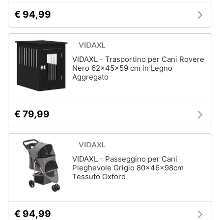
tartarughe
€ 94,99
Articoli
per
criceti
VIDAXL - Trasportino per Cani Rovere
e
piccoli
Nero 62x45x59 cm in Legno
roditori
Aggregato
Cibo
per
roditori
€ 79,99
Gabbie
per
roditori
VIDAXL - Passeggino per Cani
Pieghevole Grigio 80x46x98cm
Cibo
Tessuto Oxford
per
animali
Royal
canin
€ 94,99