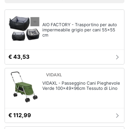
Prezzo più basso
Prezzo più alto
Valutazioni
Smart
Vedi
home
tutti
AIO FACTORY - Trasportino per auto
Videogiochi
impermeabile grigio per cani 55x55
Articoli
cm
per
Audio
gatti
e
Tiragraffi
musica
€ 43,53
Giochi
per
Clima
gatti
Lettiera
VIDAXL - Passeggino Cani Pieghevole
gatto
Arredo
Verde 100x49x96cm Tessuto di Lino
Giochi
di
Brico
gatti
e
Giardinaggio
Vedi
€ 112,99
tutti
Salute