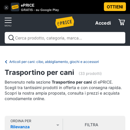
ePRICE
OTTIENI
Vai
×
Accedi
GRATIS - su Google Play
al
Registrati
menu
Accedi
Animali
Offerte
Articoli
Animali
Articoli per cani
Articoli per gatti
Articoli per
per
Elettrodomestici
pesci
Articoli per uccelli
Articoli per cavalli
Articoli per
cani
tartarughe e rettili
Articoli per criceti e piccoli
Articoli per cani: cibo, abbigliamento, giochi e accessori
Cucce
roditori
Cibo per animali
Offerte
Informatica
per
Trasportino per cani
(33 prodotti)
cani
Benvenuto nella sezione
Trasportino per cani
di ePRICE.
Giochi
Telefonia
per
Scegli tra tantissimi prodotti in offerta e con consegna rapida.
cani
Scopri la nostra ampia proposta, consulta i prezzi e acquista
comodamente online.
Tv
Toelettatura
cani
e
Home
Recinto
Cinema
per
ORDINA PER
cani
FILTRA
Rilevanza