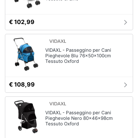
per
Assistenza
cavalli
clienti
Sottosella
€ 102,99
Strigliatura
Esci
Stinchiere
Set
sella
VIDAXL - Passeggino per Cani
Pieghevole Blu 76x50x100cm
Vedi
Tessuto Oxford
tutti
€ 108,99
Articoli
per
tartarughe
e
rettili
VIDAXL - Passeggino per Cani
Pieghevole Nero 80x46x98cm
Tartarughiere
Tessuto Oxford
Cibo
per