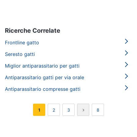
tartarughe
Articoli
per
Ricerche Correlate
criceti
e
Frontline gatto
piccoli
roditori
Seresto gatti
Cibo
per
Miglior antiparassitario per gatti
roditori
Gabbie
Antiparassitario gatti per via orale
per
roditori
Antiparassitario compresse gatti
Cibo
1
2
3
8
per
animali
Royal
canin