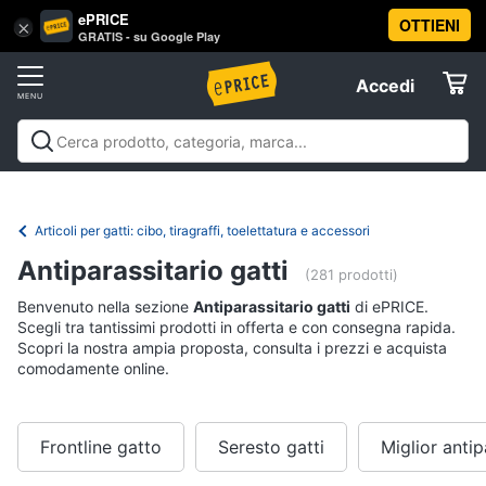
ePRICE
OTTIENI
Vai
×
Accedi
GRATIS - su Google Play
al
Registrati
menu
Accedi
Animali
Offerte
Articoli
Animali
Articoli per cani
Articoli per gatti
Articoli per
per
Elettrodomestici
pesci
Articoli per uccelli
Articoli per cavalli
Articoli per
cani
tartarughe e rettili
Articoli per criceti e piccoli
Articoli per gatti: cibo, tiragraffi, toelettatura e accessori
Cucce
roditori
Cibo per animali
Offerte
Informatica
per
Antiparassitario gatti
(281 prodotti)
cani
Benvenuto nella sezione
Antiparassitario gatti
di ePRICE.
Giochi
Telefonia
per
Scegli tra tantissimi prodotti in offerta e con consegna rapida.
cani
Scopri la nostra ampia proposta, consulta i prezzi e acquista
comodamente online.
Tv
Toelettatura
cani
e
Home
Recinto
Cinema
per
Frontline gatto
Seresto gatti
Miglior antip
cani