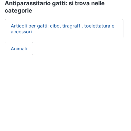
Purina
Antiparassitario gatti: si trova nelle
categorie
Farmina
Ciotole
per
Articoli per gatti: cibo, tiragraffi, toelettatura e
cani
accessori
Vedi
tutti
Animali
ePRICE ti serve