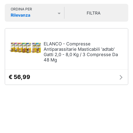
Smart
Vedi
ORDINA PER
home
tutti
FILTRA
Rilevanza
Prezzo più basso
Prezzo più alto
Valutazioni
Videogiochi
Articoli
per
Audio
ELANCO - Compresse
gatti
e
Antiparassitarie Masticabili 'adtab'
Tiragraffi
Gatti 2,0 - 8,0 Kg / 3 Compresse Da
musica
48 Mg
Giochi
per
Clima
gatti
€ 56,99
Lettiera
gatto
Arredo
Giochi
di
Brico
gatti
e
Giardinaggio
Vedi
tutti
Salute