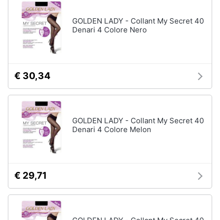
Assistenza
Tuta
clienti
GOLDEN LADY - Collant My Secret 40
Pantaloni
Denari 4 Colore Nero
Esci
Vedi
tutti
€ 30,34
Orologi
Apple
Watch
GOLDEN LADY - Collant My Secret 40
Denari 4 Colore Melon
Smartwatch
Orologi
uomo
Orologi
€ 29,71
donna
Vedi
tutti