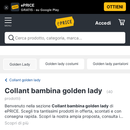
ePRICE
OTTIENI
Vai
×
Accedi
GRATIS - su Google Play
al
Registrati
menu
Accedi
Abbigliamento
Offerte
Donna
Abbigliamento
Donna
Uomo
Bambino
Scarpe
Accessori
Vest
Elettrodomestici
Intimo
donna
Golden lady costumi
Golden lady pantaloni
Golden Lady
Top
Informatica
Cappotto
Collant golden lady
donna
Telefonia
Collant bambina golden lady
Felpa
(40
donna
prodotti)
Tv
Vedi
Benvenuto nella sezione
e
Collant bambina golden lady
di
tutti
ePRICE. Scegli tra tantissimi prodotti in offerta, scontati e con
Home
consegna rapida. Scopri la nostra ampia proposta, consulta i
Cinema
prezzi e acquista comodamente online.