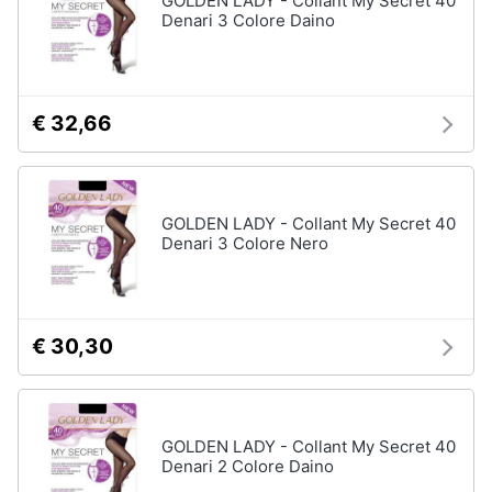
GOLDEN LADY - Collant My Secret 40
Denari 3 Colore Daino
Gioielli
Anelli
Orecchini
€ 32,66
Cavigliera
Collane
GOLDEN LADY - Collant My Secret 40
Vedi
Denari 3 Colore Nero
tutti
€ 30,30
GOLDEN LADY - Collant My Secret 40
Denari 2 Colore Daino