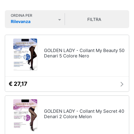
Smart
Uomo
home
Felpa
ORDINA PER
uomo
FILTRA
Rilevanza
Videogiochi
Cravatta
Prezzo più basso
Prezzo più alto
Valutazioni
Piumino
uomo
Audio
e
Giacca
GOLDEN LADY - Collant My Beauty 50
musica
uomo
Denari 5 Colore Nero
Vedi
Clima
tutti
€ 27,17
Arredo
Bambino
Brico
Scarpe
e
bambino
GOLDEN LADY - Collant My Secret 40
Giardinaggio
Denari 2 Colore Melon
Sandali
bambina
Salute
Vestiti