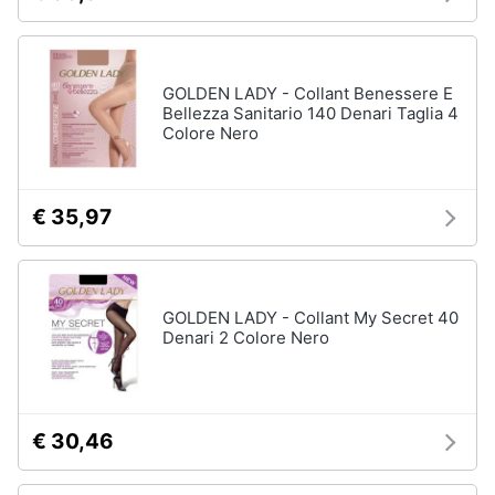
Accessori
Animali
Sigaretta
elettronica
GOLDEN LADY - Collant Benessere E
Motori
Borse
Bellezza Sanitario 140 Denari Taglia 4
Colore Nero
Occhiali
da
Libri,
vista
cd
e
Occhiali
€ 35,97
da
dvd
sole
Vedi
Festività
tutti
e
GOLDEN LADY - Collant My Secret 40
Denari 2 Colore Nero
ricorrenze
Promozioni
Vestiari
T-
€ 30,46
shirt
Servizi
Felpa