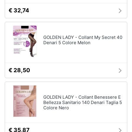
neonati
e
€ 32,74
igiene
Copertina
neonato
Beauty
Vedi
tutti
GOLDEN LADY - Collant My Secret 40
Giocattoli
Denari 5 Colore Melon
Prima
Scarpe
infanzia
Sneakers
€ 28,50
Scarpe
Fotografia
nike
Anfibi
Casalinghi
GOLDEN LADY - Collant Benessere E
Ciabatte
Bellezza Sanitario 140 Denari Taglia 5
Colore Nero
Vedi
Abbigliamento
tutti
Sport
€ 35,87