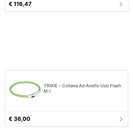
€ 116,47
Assistenza
Tuta
clienti
Pantaloni
Esci
Vedi
tutti
Orologi
Apple
Watch
Smartwatch
TRIXIE - Collana Ad Anello Usb Flash
Orologi
M-l
uomo
Orologi
donna
€ 36,00
Vedi
tutti