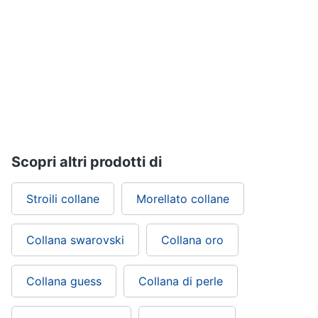
Gioielli
Anelli
Orecchini
Cavigliera
Collane
Vedi
tutti
Scopri altri prodotti di
Stroili collane
Morellato collane
Collana swarovski
Collana oro
Collana guess
Collana di perle