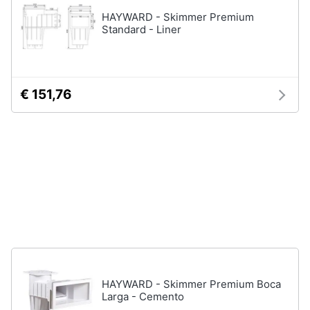
neonati
e
HAYWARD - Skimmer Premium
igiene
Standard - Liner
Copertina
neonato
Beauty
Vedi
tutti
€ 151,76
Giocattoli
Prima
Scarpe
infanzia
Sneakers
Scarpe
Fotografia
nike
Anfibi
Casalinghi
Ciabatte
Vedi
Abbigliamento
tutti
HAYWARD - Skimmer Premium Boca
Larga - Cemento
Sport