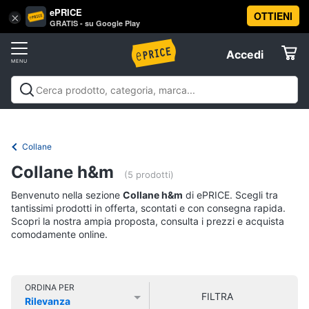
ePRICE
OTTIENI
Vai
×
Accedi
GRATIS - su Google Play
al
Registrati
menu
Accedi
Abbigliamento
Offerte
Donna
Abbigliamento
Donna
Uomo
Bambino
Scarpe
Accessori
Vest
Elettrodomestici
Intimo
donna
Collane
Top
Informatica
Collane h&m
(5 prodotti)
Cappotto
donna
Benvenuto nella sezione
Collane h&m
di ePRICE. Scegli tra
Telefonia
tantissimi prodotti in offerta, scontati e con consegna rapida.
Felpa
Scopri la nostra ampia proposta, consulta i prezzi e acquista
donna
comodamente online.
Tv
Vedi
e
tutti
Home
Cinema
ORDINA PER
FILTRA
Rilevanza