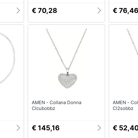
€ 70,28
€ 76,4
AMEN - Collana Donna
AMEN - Collana Donna
Clcubobbz
Cl2sobbz
€ 145,16
€ 52,4