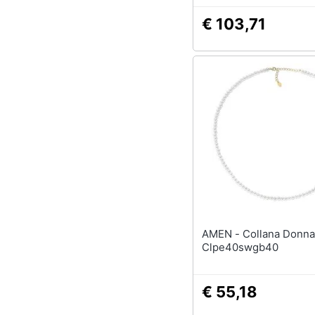
€ 103,71
AMEN - Collana Donna
Clpe40swgb40
€ 55,18