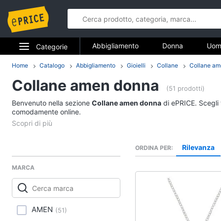
Abbigliamento
Donna
Uom
Categorie
Gioielli
Elettrodomestici
Home
Catalogo
Abbigliamento
Gioielli
Collane
Collane a
Abbigliame
Collane amen donna
Informatica
(51 prodotti)
Donna
Benvenuto nella sezione
Collane amen donna
di ePRICE. Scegli 
Telefonia
comodamente online.
Intimo donna
Top
Tv e Home Cinema
Cappotto donna
Rilevanza
ORDINA PER
Smart home
Felpa donna
MARCA
Vedi tutti
Videogiochi
Audio e musica
Accessori
AMEN
(
51
)