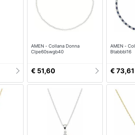
T-shirt
Apple Watch
Felpa
Smartwatch
Tuta
Orologi uomo
Pantaloni
Orologi donna
Vedi tutti
Vedi tutti
AMEN - Collana Donna
AMEN - Collana Donna
Clpe60swgb40
Btabbbl16
€ 51,60
€ 73,61