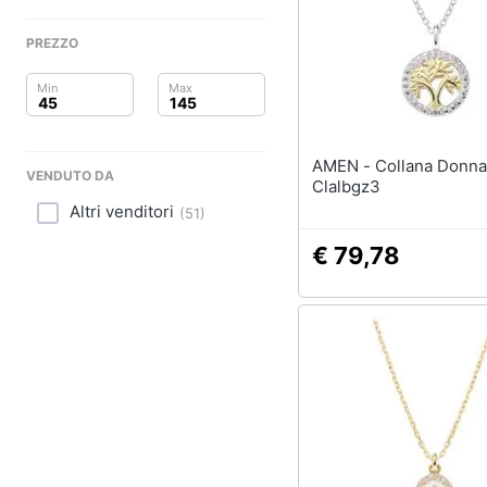
Clima
Sigaretta elettronica
Borse
PREZZO
Arredo
Occhiali da vista
Occhiali da sole
Brico e Giardinaggio
Vedi tutti
Salute e igiene
AMEN - Collana Donna
VENDUTO DA
Clalbgz3
Beauty
Altri venditori
(
51
)
Giocattoli
€ 79,78
Prima infanzia
Fotografia
Casalinghi
Abbigliamento