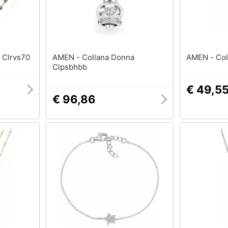
nna Clrvs70
AMEN - Collana Donna
AMEN
Clpsbhbb
€ 49,5
€ 96,86