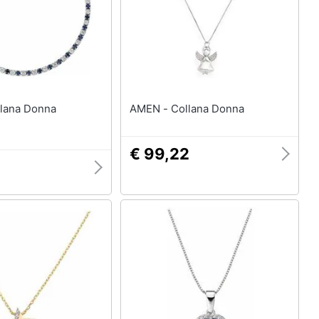
Anelli
Orecchini
Cavigliera
Collane
Vedi tutti
AMEN - Collana Donna
€ 99,22