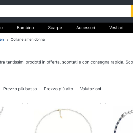
o
Bambino
Scarpe
Accessori
Vestiari
men
Collane amen donna
nto
Uomo
Bambino
tra tantissimi prodotti in offerta, scontati e con consegna rapida. Sc
Felpa uomo
Scarpe bambino
Cravatta
Sandali bambina
Piumino uomo
Vestiti neonati
Prezzo più basso
Prezzo più alto
Valutazioni
Giacca uomo
Copertina neonato
Vedi tutti
Vedi tutti
Vestiari
Orologi