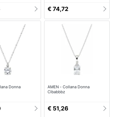
6
€ 74,72
AMEN - Collana Donna
Clbabbbz
0
€ 51,26