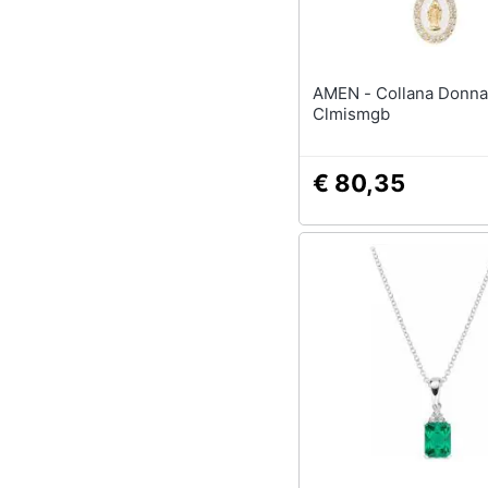
Sport
Animali
AMEN - Collana Donna
Motori
Clmismgb
Libri, cd e dvd
€ 80,35
Festività e ricorrenze
Promozioni