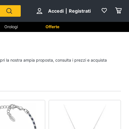
Accedi
|
Registrati
Orologi
Offerte
Scarpe
opri la nostra ampia proposta, consulta i prezzi e acquista
Sneakers
Scarpe nike
Anfibi
Ciabatte
Vedi tutti
Gioielli