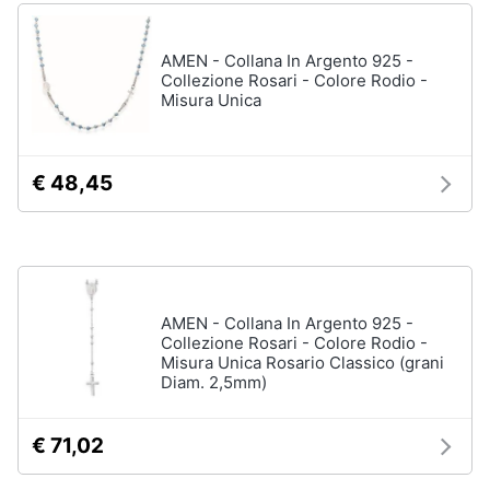
Assistenza
Tuta
clienti
Pantaloni
AMEN - Collana In Argento 925 -
Collezione Rosari - Colore Rodio -
Esci
Misura Unica
Vedi
tutti
€ 48,45
Orologi
Apple
Watch
Smartwatch
AMEN - Collana In Argento 925 -
Orologi
uomo
Collezione Rosari - Colore Rodio -
Misura Unica Rosario Classico (grani
Orologi
Diam. 2,5mm)
donna
Vedi
€ 71,02
tutti