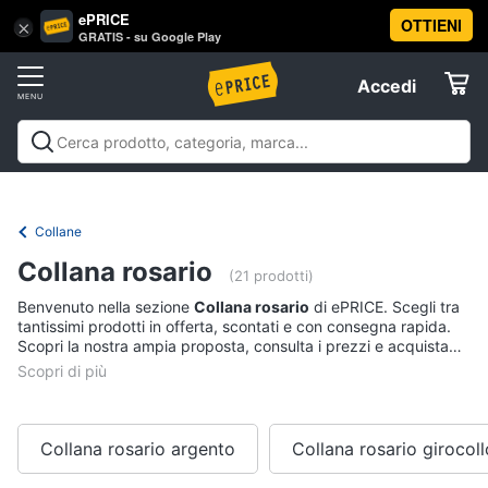
ePRICE
OTTIENI
Vai
×
Accedi
GRATIS - su Google Play
al
Registrati
menu
Accedi
Abbigliamento
Offerte
Donna
Abbigliamento
Donna
Uomo
Bambino
Scarpe
Accessori
Vest
Elettrodomestici
Intimo
donna
Collane
Top
Informatica
Collana rosario
(21 prodotti)
Cappotto
donna
Benvenuto nella sezione
Collana rosario
di ePRICE. Scegli tra
Telefonia
tantissimi prodotti in offerta, scontati e con consegna rapida.
Felpa
Scopri la nostra ampia proposta, consulta i prezzi e acquista
donna
comodamente online.
Tv
Vedi
e
tutti
Home
Cinema
Collana rosario argento
Collana rosario girocoll