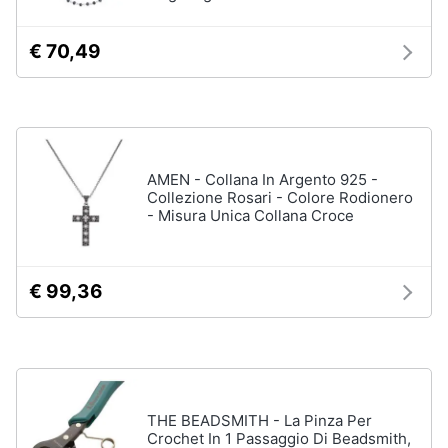
neonati
e
igiene
Copertina
€ 70,49
neonato
Beauty
Vedi
tutti
Giocattoli
AMEN - Collana In Argento 925 -
Collezione Rosari - Colore Rodionero
Prima
Scarpe
- Misura Unica Collana Croce
infanzia
Sneakers
Scarpe
Fotografia
nike
€ 99,36
Anfibi
Casalinghi
Ciabatte
Vedi
Abbigliamento
tutti
THE BEADSMITH - La Pinza Per
Sport
Crochet In 1 Passaggio Di Beadsmith,