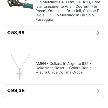
Filo Metallico Da 3 Mm, 24-18 G, Crea
Istantaneamente Anelli Coerenti Per
Accessori
Animali
Rosari, Orecchini, Bracciali, Collane E
Sigaretta
Gioielli In Filo Metallico In Un Solo
elettronica
Passaggio
Motori
Borse
Occhiali
€ 58,68
da
Libri,
vista
cd
e
Occhiali
da
dvd
sole
AMEN - Collana In Argento 925 -
Vedi
Festività
Collezione Rosari - Colore Rodio -
tutti
e
Misura Unica Collana Croce
ricorrenze
Promozioni
Vestiari
€ 99,38
T-
shirt
Servizi
Felpa