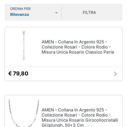
Smart
Uomo
ORDINA PER
home
FILTRA
Felpa
Rilevanza
uomo
Prezzo più basso
Prezzo più alto
Valutazioni
Videogiochi
Cravatta
Piumino
uomo
Audio
AMEN - Collana In Argento 925 -
e
Collezione Rosari - Colore Rodio -
Giacca
Misura Unica Rosario Classico Perle
musica
uomo
Vedi
Clima
tutti
€ 79,80
Arredo
Bambino
Brico
Scarpe
e
bambino
AMEN - Collana In Argento 925 -
Giardinaggio
Sandali
Collezione Rosari - Colore Rodio -
bambina
Misura Unica Rosario Girocollocristalli
Grigilungh. 50+3 Cm
Salute
Vestiti