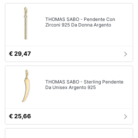
Accessori
Animali
Sigaretta
THOMAS SABO - Pendente Con
elettronica
Zirconi 925 Da Donna Argento
Motori
Borse
Occhiali
da
Libri,
vista
cd
€ 29,47
e
Occhiali
da
dvd
sole
THOMAS SABO - Sterling Pendente
Vedi
Festività
tutti
Da Unisex Argento 925
e
ricorrenze
Promozioni
Vestiari
€ 25,66
T-
shirt
Servizi
Felpa