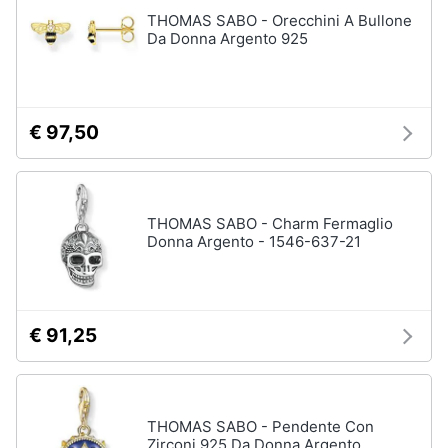
Assistenza
THOMAS SABO - Orecchini A Bullone
Tuta
clienti
Da Donna Argento 925
Pantaloni
Esci
Vedi
tutti
€ 97,50
Orologi
Apple
THOMAS SABO - Charm Fermaglio
Watch
Donna Argento - 1546-637-21
Smartwatch
Orologi
uomo
€ 91,25
Orologi
donna
Vedi
tutti
THOMAS SABO - Pendente Con
Zirconi 925 Da Donna Argento