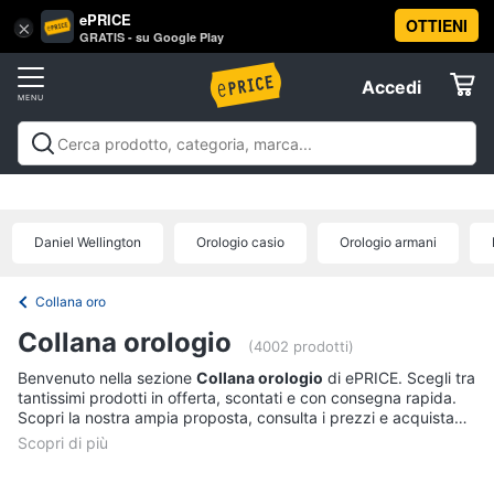
ePRICE
OTTIENI
Vai
×
Accedi
GRATIS - su Google Play
al
Registrati
menu
Accedi
Abbigliamento
Offerte
Donna
Abbigliamento
Donna
Uomo
Bambino
Scarpe
Accessori
Vest
Elettrodomestici
Intimo
donna
Daniel Wellington
Orologio casio
Orologio armani
Top
Informatica
Cappotto
Collana oro
donna
Telefonia
Collana orologio
Felpa
(4002 prodotti)
donna
Benvenuto nella sezione
Collana orologio
di ePRICE. Scegli tra
Tv
tantissimi prodotti in offerta, scontati e con consegna rapida.
Vedi
e
Scopri la nostra ampia proposta, consulta i prezzi e acquista
tutti
Home
comodamente online.
Cinema