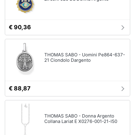
Gioielli
Anelli
€ 90,36
Orecchini
Cavigliera
Collane
THOMAS SABO - Uomini Pe864-637-
21 Ciondolo Dargento
Vedi
tutti
€ 88,87
THOMAS SABO - Donna Argento
Collana Lariat E X0276-001-21-l50