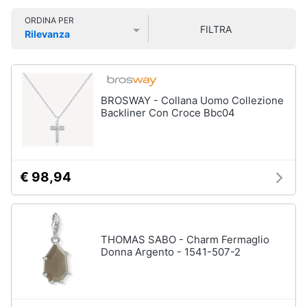
Smart
Uomo
ORDINA PER
home
FILTRA
Felpa
Rilevanza
uomo
Prezzo più basso
Prezzo più alto
Valutazioni
Videogiochi
Cravatta
Piumino
uomo
Audio
BROSWAY - Collana Uomo Collezione
e
Backliner Con Croce Bbc04
Giacca
musica
uomo
Vedi
Clima
tutti
€ 98,94
Arredo
Bambino
Brico
THOMAS SABO - Charm Fermaglio
Scarpe
e
Donna Argento - 1541-507-2
bambino
Giardinaggio
Sandali
bambina
Salute
Vestiti