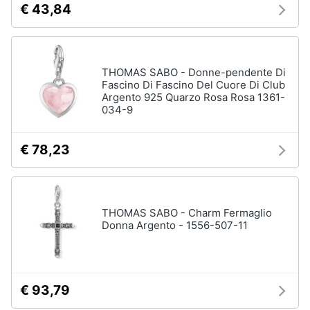
€ 43,84
neonati
e
igiene
Copertina
neonato
Beauty
Vedi
THOMAS SABO - Donne-pendente Di
tutti
Fascino Di Fascino Del Cuore Di Club
Argento 925 Quarzo Rosa Rosa 1361-
Giocattoli
034-9
Prima
Scarpe
€ 78,23
infanzia
Sneakers
Scarpe
Fotografia
nike
Anfibi
THOMAS SABO - Charm Fermaglio
Donna Argento - 1556-507-11
Casalinghi
Ciabatte
Vedi
Abbigliamento
tutti
€ 93,79
Sport