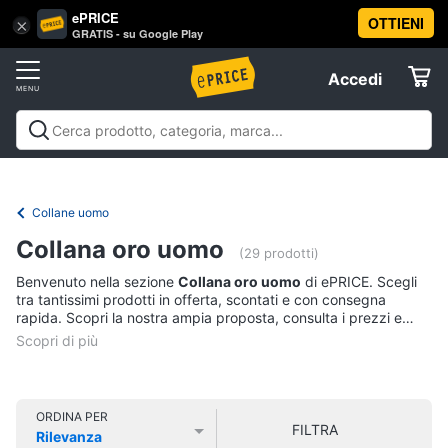
ePRICE
OTTIENI
Vai
×
Accedi
GRATIS - su Google Play
al
Registrati
menu
Accedi
Abbigliamento
Offerte
Donna
Abbigliamento
Donna
Uomo
Bambino
Scarpe
Accessori
Vest
Elettrodomestici
Intimo
donna
Collane uomo
Top
Informatica
Collana oro uomo
(29 prodotti)
Cappotto
donna
Benvenuto nella sezione
Collana oro uomo
di ePRICE. Scegli
Telefonia
tra tantissimi prodotti in offerta, scontati e con consegna
Felpa
rapida. Scopri la nostra ampia proposta, consulta i prezzi e
donna
acquista comodamente online.
Tv
Vedi
e
tutti
Home
Cinema
ORDINA PER
FILTRA
Rilevanza