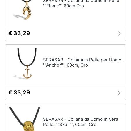
SERASAR - Collana da Uomo in Pelle
""Flame"" 60cm Oro
Accessori
Animali
Sigaretta
elettronica
Motori
Borse
€ 33,29
Occhiali
da
Libri,
vista
cd
e
Occhiali
SERASAR - Collana in Pelle per Uomo,
da
dvd
""Anchor"", 60cm, Oro
sole
Vedi
Festività
tutti
e
ricorrenze
€ 33,29
Promozioni
Vestiari
T-
SERASAR - Collana da Uomo in Vera
shirt
Servizi
Pelle, ""Skull"", 60cm, Oro
Felpa