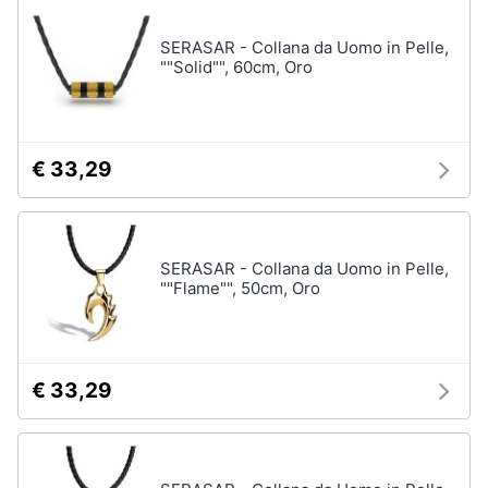
neonati
e
igiene
SERASAR - Collana da Uomo in Pelle,
Copertina
neonato
""Solid"", 60cm, Oro
Beauty
Vedi
tutti
Giocattoli
€ 33,29
Prima
Scarpe
infanzia
Sneakers
SERASAR - Collana da Uomo in Pelle,
Scarpe
""Flame"", 50cm, Oro
Fotografia
nike
Anfibi
Casalinghi
Ciabatte
€ 33,29
Vedi
Abbigliamento
tutti
Sport