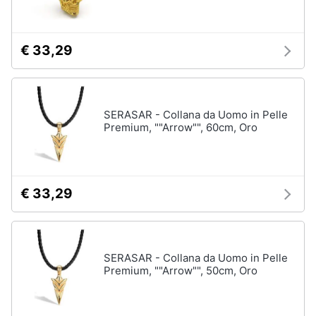
Assistenza
Tuta
clienti
Pantaloni
€ 33,29
Esci
Vedi
tutti
SERASAR - Collana da Uomo in Pelle
Premium, ""Arrow"", 60cm, Oro
Orologi
Apple
Watch
Smartwatch
€ 33,29
Orologi
uomo
Orologi
donna
SERASAR - Collana da Uomo in Pelle
Premium, ""Arrow"", 50cm, Oro
Vedi
tutti