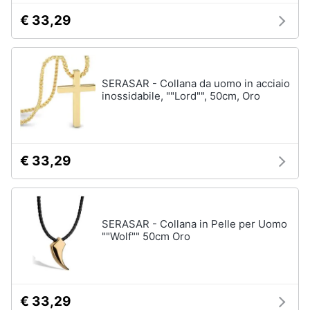
€ 33,29
Gioielli
Anelli
Orecchini
SERASAR - Collana da uomo in acciaio
Cavigliera
inossidabile, ""Lord"", 50cm, Oro
Collane
Vedi
tutti
€ 33,29
SERASAR - Collana in Pelle per Uomo
""Wolf"" 50cm Oro
€ 33,29