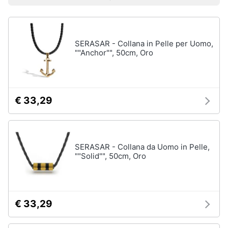
Prezzo più basso
Prezzo più alto
Valutazioni
Smart
Uomo
home
Felpa
uomo
SERASAR - Collana in Pelle per Uomo,
Videogiochi
Cravatta
""Anchor"", 50cm, Oro
Piumino
uomo
Audio
e
Giacca
musica
uomo
€ 33,29
Vedi
Clima
tutti
SERASAR - Collana da Uomo in Pelle,
Arredo
""Solid"", 50cm, Oro
Bambino
Brico
Scarpe
e
bambino
Giardinaggio
€ 33,29
Sandali
bambina
Salute
Vestiti