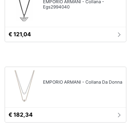
EMPORIO ARMANI - Collana -
Egs2994040
Gioielli
Anelli
Orecchini
€ 121,04
Cavigliera
Collane
Vedi
tutti
EMPORIO ARMANI - Collana Da Donna
€ 182,34