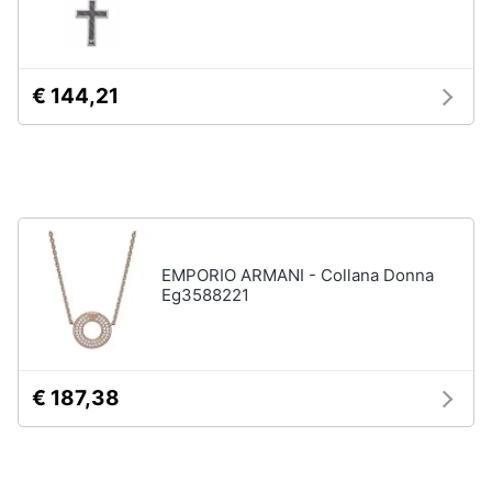
neonati
e
igiene
Copertina
neonato
€ 144,21
Beauty
Vedi
tutti
Giocattoli
Prima
Scarpe
infanzia
Sneakers
EMPORIO ARMANI - Collana Donna
Scarpe
Eg3588221
Fotografia
nike
Anfibi
Casalinghi
Ciabatte
€ 187,38
Vedi
Abbigliamento
tutti
Sport