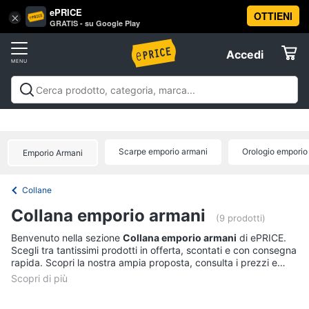
ePRICE
OTTIENI
Vai
×
Accedi
GRATIS - su Google Play
al
Registrati
menu
Accedi
Abbigliamento
Offerte
Donna
Abbigliamento
Donna
Uomo
Bambino
Scarpe
Accessori
Vest
Elettrodomestici
Intimo
donna
Scarpe emporio armani
Orologio emporio
Emporio Armani
Top
Informatica
Cappotto
Collane
donna
Telefonia
Collana emporio armani
Felpa
(9 prodotti)
donna
Tv
Benvenuto nella sezione
Collana emporio armani
di ePRICE.
Scegli tra tantissimi prodotti in offerta, scontati e con consegna
Vedi
e
rapida. Scopri la nostra ampia proposta, consulta i prezzi e
tutti
Home
acquista comodamente online.
Cinema