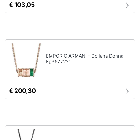
€ 103,05
Assistenza
Tuta
clienti
Pantaloni
Esci
Vedi
tutti
EMPORIO ARMANI - Collana Donna
Orologi
Eg3577221
Apple
Watch
Smartwatch
€ 200,30
Orologi
uomo
Orologi
donna
Vedi
tutti