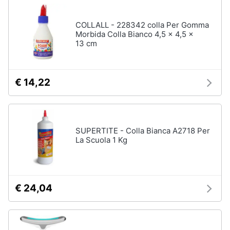
e
igiene
COLLALL - 228342 colla Per Gomma
Morbida Colla Bianco 4,5 x 4,5 x
13 cm
Beauty
Giocattoli
€ 14,22
Prima
infanzia
SUPERTITE - Colla Bianca A2718 Per
La Scuola 1 Kg
Fotografia
Casalinghi
€ 24,04
Abbigliamento
Sport