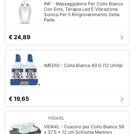
INF - Massaggiatore Per Collo Bianco
Con Ems, Terapia Led E Vibrazione
Animali
Sonica Per Il Ringiovanimento Della
Pelle
Motori
€ 24,89
Libri,
cd
e
dvd
IMEDIO - Colla Bianca 40 G (12 Unità)
Festività
e
ricorrenze
€ 19,65
Promozioni
Servizi
VIDAXL - Cuscino per Collo Bianco 58
x 37,5 x 12 cm Schiuma Memory