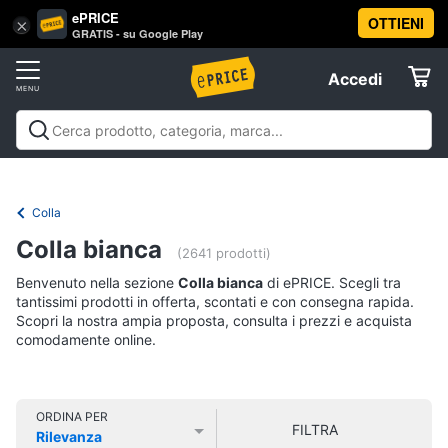
ePRICE
OTTIENI
Vai
×
Accedi
GRATIS - su Google Play
al
Registrati
menu
Accedi
Offerte
Offerte
Elettrodomestici
Colla
Informatica
Colla bianca
(2641 prodotti)
Benvenuto nella sezione
Colla bianca
di ePRICE. Scegli tra
Telefonia
tantissimi prodotti in offerta, scontati e con consegna rapida.
Scopri la nostra ampia proposta, consulta i prezzi e acquista
comodamente online.
Tv
e
Home
Cinema
ORDINA PER
FILTRA
Rilevanza