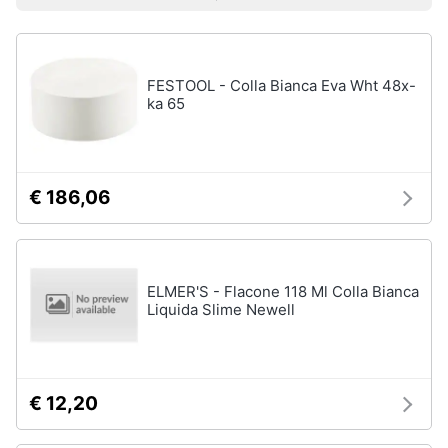
Prezzo più basso
Prezzo più alto
Valutazioni
Smart
home
FESTOOL - Colla Bianca Eva Wht 48x-
Videogiochi
ka 65
Audio
e
musica
€ 186,06
Clima
ELMER'S - Flacone 118 Ml Colla Bianca
Arredo
Liquida Slime Newell
Brico
e
Giardinaggio
€ 12,20
Salute