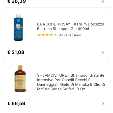
€ 28,39
elettrico
Animali
Crema
depilatoria
Regolabarba
Motori
LA ROCHE-POSAY - Kerium Dolcezza
Estrema Shampoo Gel 400ml
Vedi
42 recensioni
tutti
Libri,
cd
e
€ 21,08
dvd
Manicure
e
pedicure
Festività
e
Smalto
SHEAMOISTURE - Shampoo Idratante
ricorrenze
semipermanente
Intensivo Per Capelli Secchi E
Danneggiati Miele Di Manuka E Olio Di
Gel
Mafura Senza Solfati 13 Oz
unghie
Promozioni
Acetone
€ 56,59
Servizi
Smalto