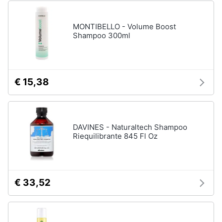
Vedi
Assistenza
tutti
clienti
MONTIBELLO - Volume Boost
Shampoo 300ml
Esci
Igiene
e
Cura
del
€ 15,38
corpo
Shampoo
Shampoo
antigiallo
DAVINES - Naturaltech Shampoo
Riequilibrante 845 Fl Oz
Deodorante
Sapone
Vedi
tutti
€ 33,52
Make