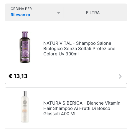
Smart
Vedi
ORDINA PER
home
tutti
FILTRA
Rilevanza
Prezzo più basso
Prezzo più alto
Valutazioni
Videogiochi
Cura
dei
Audio
NATUR VITAL - Shampoo Salone
capelli
e
Biologico Senza Solfati Protezione
Colore Uv 300ml
Shampoo
musica
Tinta
capelli
Clima
€ 13,13
Maschera
capelli
Arredo
Spazzola
Vedi
Brico
NATURA SIBERICA - Blanche Vitamin
tutti
e
Hair Shampoo Ai Frutti Di Bosco
Glassati 400 Ml
Giardinaggio
Salute
Igiene