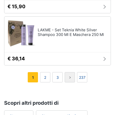
€ 15,90
LAKME - Set Teknia White Silver
Shampoo 300 Ml E Maschera 250 Ml
€ 36,14
1
2
3
237
Scopri altri prodotti di