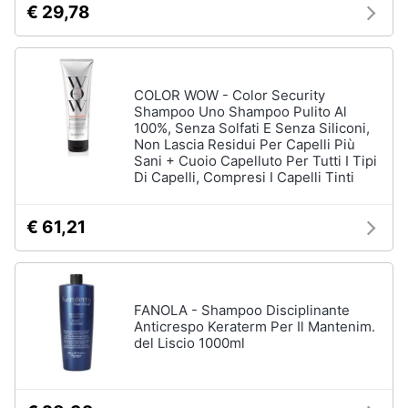
€ 29,78
orale
e
igiene
Spazzolino
elettrico
Spazzolino
Beauty
COLOR WOW - Color Security
elettrico
oral
Shampoo Uno Shampoo Pulito Al
b
100%, Senza Solfati E Senza Siliconi,
Giocattoli
Non Lascia Residui Per Capelli Più
Idropulsore
Sani + Cuoio Capelluto Per Tutti I Tipi
Di Capelli, Compresi I Capelli Tinti
Collutorio
Prima
infanzia
Vedi
€ 61,21
tutti
Fotografia
Casalinghi
Epilazione
FANOLA - Shampoo Disciplinante
e
Anticrespo Keraterm Per Il Mantenim.
rasatura
del Liscio 1000ml
Abbigliamento
Silk
epil
Sport
Rasoio