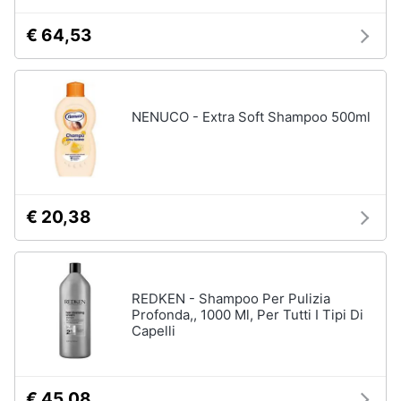
tutti
€ 64,53
Migliori
prodotti
beauty
NENUCO - Extra Soft Shampoo 500ml
Miglior
crema
antirughe
Miglior
shampoo
€ 20,38
Miglior
spazzolino
elettrico
Miglior
REDKEN - Shampoo Per Pulizia
regolabarba
Profonda,, 1000 Ml, Per Tutti I Tipi Di
Capelli
Vedi
tutti
€ 45,08