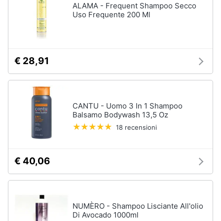
ALAMA - Frequent Shampoo Secco
up
Uso Frequente 200 Ml
Smalto
semipermanente
Eyeliner
Rossetti
€ 28,91
Acetone
Vedi
tutti
CANTU - Uomo 3 In 1 Shampoo
Balsamo Bodywash 13,5 Oz
18 recensioni
Creme
e
cosmetici
€ 40,06
Olio
di
ricino
Maschera
NUMÈRO - Shampoo Lisciante All'olio
viso
Di Avocado 1000ml