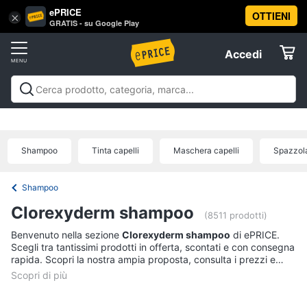
ePRICE
OTTIENI
Vai
×
Accedi
GRATIS - su Google Play
al
Registrati
menu
Accedi
Beauty
Offerte
Piccoli
Beauty
Piccoli elettrodomestici per la cura
elettrodomestici
Elettrodomestici
personale
Cura dei capelli
Igiene orale
Epilazione e
per
rasatura
Manicure e pedicure
Igiene e Cura del
la
Shampoo
Tinta capelli
Maschera capelli
Spazzol
cura
corpo
Make up
Creme e cosmetici
Profumi
Migliori
Informatica
personale
prodotti beauty
Offerte
Dyson
Shampoo
airwrap
Telefonia
Clorexyderm shampoo
(8511 prodotti)
Piastra
per
Benvenuto nella sezione
Clorexyderm shampoo
di ePRICE.
Tv
capelli
Scegli tra tantissimi prodotti in offerta, scontati e con consegna
e
rapida. Scopri la nostra ampia proposta, consulta i prezzi e
Silk
Home
acquista comodamente online.
epil
Cinema
Phon