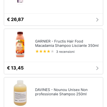
Oli
essenziali
Scrub
viso
€ 26,87
Vedi
tutti
GARNIER - Fructis Hair Food
Macadamia Shampoo Lisciante 350ml
Profumi
3 recensioni
Profumi
uomo
€ 13,45
Profumi
donna
Alien
profumo
DAVINES - Nounou Unisex Non
Chloe
professionale Shampoo 250ml
profumo
Vedi