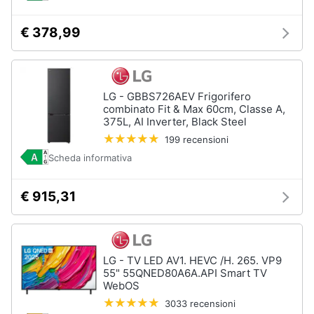
€ 378,99
LG - GBBS726AEV Frigorifero
combinato Fit & Max 60cm, Classe A,
375L, AI Inverter, Black Steel
199 recensioni
Scheda informativa
€ 915,31
LG - TV LED AV1. HEVC /H. 265. VP9
55" 55QNED80A6A.API Smart TV
WebOS
3033 recensioni