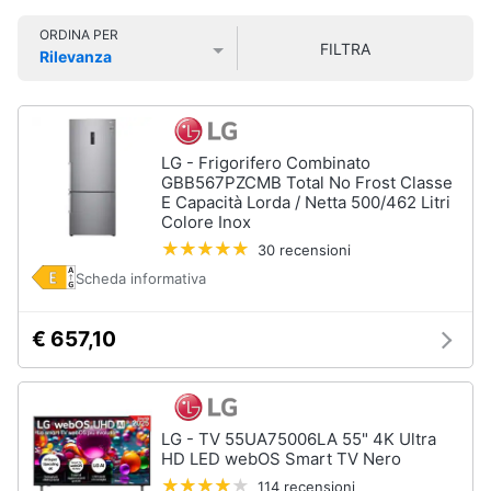
Smart
ORDINA PER
home
FILTRA
Rilevanza
Prezzo più basso
Prezzo più alto
Valutazioni
Videogiochi
Audio
LG - Frigorifero Combinato
e
GBB567PZCMB Total No Frost Classe
musica
E Capacità Lorda / Netta 500/462 Litri
Colore Inox
30 recensioni
Clima
Scheda informativa
Arredo
€ 657,10
Brico
e
Giardinaggio
LG - TV 55UA75006LA 55" 4K Ultra
HD LED webOS Smart TV Nero
Salute
114 recensioni