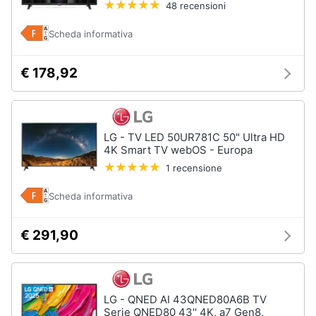
48 recensioni
Animali
Scheda informativa
Motori
€ 178,92
Libri,
cd
e
LG - TV LED 50UR781C 50" Ultra HD
4K Smart TV webOS - Europa
dvd
1 recensione
Festività
Scheda informativa
e
ricorrenze
€ 291,90
Promozioni
Servizi
LG - QNED AI 43QNED80A6B TV
Serie QNED80 43'' 4K, a7 Gen8,