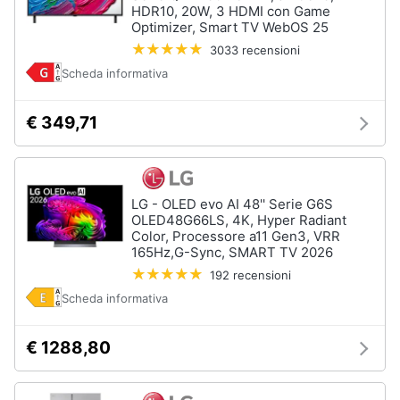
HDR10, 20W, 3 HDMI con Game
Assistenza
Optimizer, Smart TV WebOS 25
clienti
3033 recensioni
Scheda informativa
Esci
€ 349,71
LG - OLED evo AI 48'' Serie G6S
OLED48G66LS, 4K, Hyper Radiant
Color, Processore a11 Gen3, VRR
165Hz,G-Sync, SMART TV 2026
192 recensioni
Scheda informativa
€ 1288,80