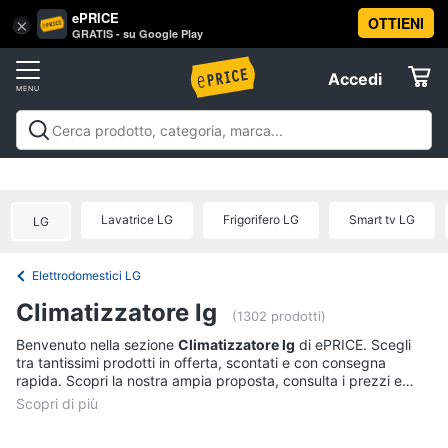
ePRICE
OTTIENI
Vai
×
Accedi
GRATIS - su Google Play
al
Registrati
menu
Accedi
Offerte
Offerte
Elettrodomestici
Lavatrice LG
Frigorifero LG
Smart tv LG
LG
Informatica
Elettrodomestici LG
Telefonia
Climatizzatore lg
(1302 prodotti)
Tv
Benvenuto nella sezione
Climatizzatore lg
di ePRICE. Scegli
tra tantissimi prodotti in offerta, scontati e con consegna
e
rapida. Scopri la nostra ampia proposta, consulta i prezzi e
Home
acquista comodamente online.
Cinema