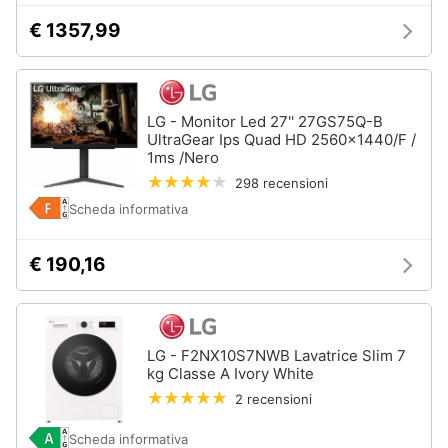
€ 1357,99
LG - Monitor Led 27'' 27GS75Q-B
UltraGear Ips Quad HD 2560x1440/F /
1ms /Nero
298 recensioni
Scheda informativa
€ 190,16
LG - F2NX10S7NWB Lavatrice Slim 7
kg Classe A Ivory White
2 recensioni
Scheda informativa