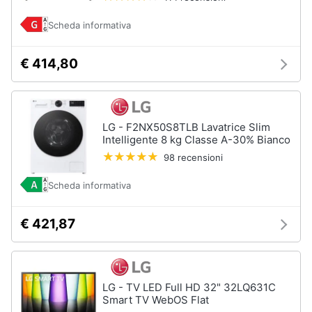
e
igiene
Scheda informativa
€ 414,80
Beauty
Giocattoli
LG - F2NX50S8TLB Lavatrice Slim
Prima
Intelligente 8 kg Classe A-30% Bianco
infanzia
98 recensioni
Scheda informativa
Fotografia
€ 421,87
Casalinghi
Abbigliamento
LG - TV LED Full HD 32" 32LQ631C
Smart TV WebOS Flat
Sport