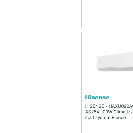
Sport
Animali
Motori
Libri, cd e dvd
Festività e ricorrenze
Promozioni
HISENSE - HAXU090AG +
AS25XU00W Climatizz
split system Bianco