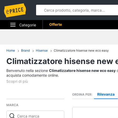
Offerte
Categorie
Elettrodomestici
Informatica
Home
Brand
Hisense
Climatizzatore hisense new eco easy
Climatizzatore hisense new 
Telefonia
Benvenuto nella sezione
Tv e Home Cinema
Climatizzatore hisense new eco easy
d
acquista comodamente online.
Smart home
Videogiochi
Rilevanza
ORDINA PER
MARCA
Audio e musica