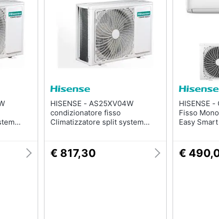
HISENSE - AS25XV04W
HISENSE - Condizionatore
condizionatore fisso
Fisso Mono
ystem
Climatizzatore split system
Easy Smart
Bianco
/H Classe A
€ 817,30
€ 490,