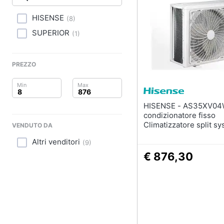
Clima
HISENSE
(
8
)
Arredo
SUPERIOR
(
1
)
Brico e Giardinaggio
PREZZO
Salute e igiene
Beauty
HISENSE - AS35XV04W
Giocattoli
condizionatore fisso
Climatizzatore split s
VENDUTO DA
Bianco
Prima infanzia
Altri venditori
(
9
)
€ 876,30
Fotografia
Casalinghi
Abbigliamento