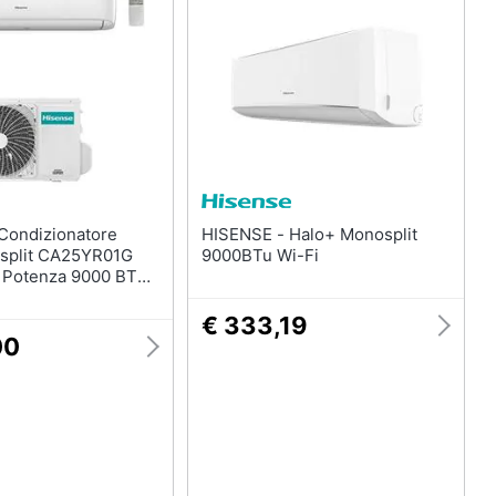
HISENSE - Halo+ Monosplit
split CA25YR01G
9000BTu Wi-Fi
 Potenza 9000 BTU
++ /A+ Inverter
€ 333,19
00