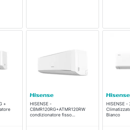
HISENSE -
HISENSE - 2 + AS35XU00W
atore
CBMR120RG+ATMR120RW
Climatizzat
condizionatore fisso
Bianco
Climatizzatore split system
Bianco