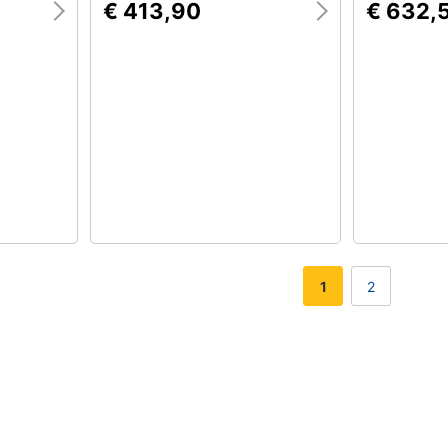
€ 413,90
€ 632,
1
2