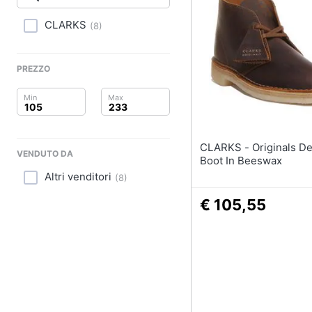
Clima
Sigaretta elettronica
Borse
CLARKS
(
8
)
Arredo
Occhiali da vista
Occhiali da sole
Brico e Giardinaggio
PREZZO
Vedi tutti
Salute e igiene
Beauty
CLARKS - Originals Desert
VENDUTO DA
Giocattoli
Boot In Beeswax
Altri venditori
(
8
)
Prima infanzia
€ 105,55
Fotografia
Casalinghi
Abbigliamento