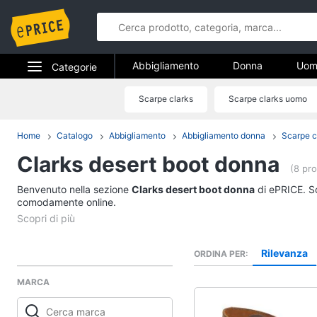
Abbigliamento
Donna
Uom
Categorie
Gioielli
Elettrodomestici
Scarpe clarks
Scarpe clarks uomo
Abbigliame
Informatica
Home
Catalogo
Abbigliamento
Abbigliamento donna
Scarpe c
Donna
Clarks desert boot donna
Telefonia
Intimo donna
(8 pro
Top
Benvenuto nella sezione
Tv e Home Cinema
Clarks desert boot donna
di ePRICE. Sc
Cappotto donna
comodamente online.
Smart home
Felpa donna
Vedi tutti
Videogiochi
Rilevanza
ORDINA PER
MARCA
Audio e musica
Accessori