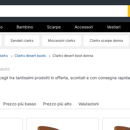
o
Bambino
Scarpe
Accessori
Vestiari
Sandali clarks
Mocassini clarks
Clarks scarpe donna
nto
larks
Clarks desert boots
Clarks desert boot donna
Uomo
Bambino
Felpa uomo
Scarpe bambino
dotti)
Cravatta
Sandali bambina
egli tra tantissimi prodotti in offerta, scontati e con consegna rapid
Piumino uomo
Vestiti neonati
Giacca uomo
Copertina neonato
Vedi tutti
Vedi tutti
Prezzo più basso
Prezzo più alto
Valutazioni
Vestiari
Orologi