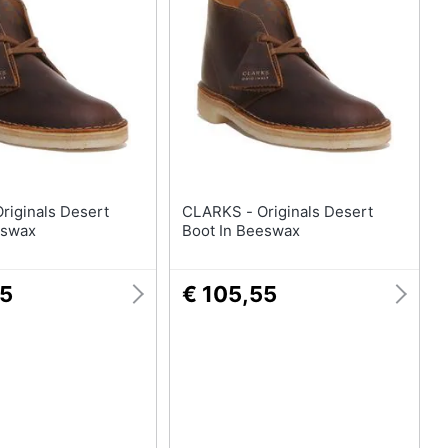
Anelli
Orecchini
Cavigliera
Collane
Vedi tutti
CLARKS - Originals Desert
eswax
Boot In Beeswax
55
€ 105,55