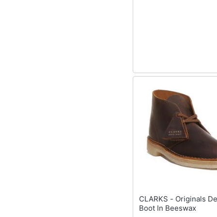
Sport
Animali
Motori
Libri, cd e dvd
Festività e ricorrenze
Promozioni
CLARKS - Originals Desert
Boot In Beeswax