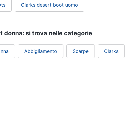
ots
Clarks desert boot uomo
 donna: si trova nelle categorie
onna
Abbigliamento
Scarpe
Clarks
ePRICE ti serve