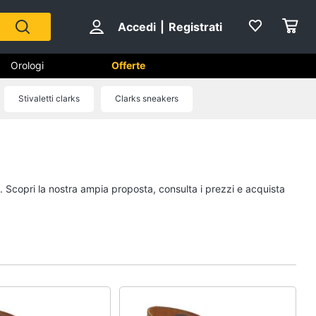
Accedi
|
Registrati
Orologi
Offerte
Stivaletti clarks
Clarks sneakers
Scarpe
Sneakers
Scarpe nike
a. Scopri la nostra ampia proposta, consulta i prezzi e acquista
Anfibi
Ciabatte
Vedi tutti
Gioielli