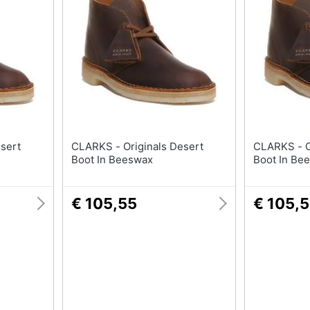
T-shirt
Apple Watch
Felpa
Smartwatch
Tuta
Orologi uomo
Pantaloni
Orologi donna
Vedi tutti
Vedi tutti
CLARKS - Originals Desert
CLARKS - Originals Desert
Boot In Beeswax
Boot In Be
€ 105,55
€ 105,