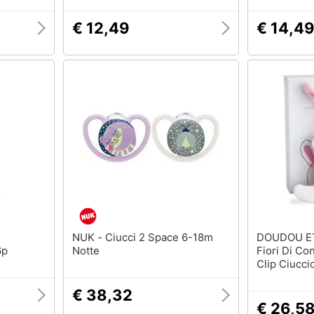
€ 12,49
€ 14,4
NUK - Ciucci 2 Space 6-18m
DOUDOU E
6p
Notte
Fiori Di Co
Clip Ciucci
€ 38,32
€ 26,5