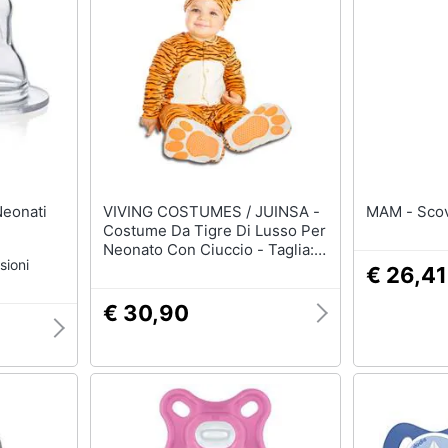
Fasciatoio
Scarpe bambino
Culla
Tutina
Armadio cameretta
Sandali bambina
Lettino
Body neonato
Vedi tutti
Vedi tutti
VIVING COSTUMES / JUINSA -
MAM -
Costume Da Tigre Di Lusso Per
Neonato Con Ciuccio - Taglia: 1
sioni
A 2 Anni
€ 26,41
€ 30,90