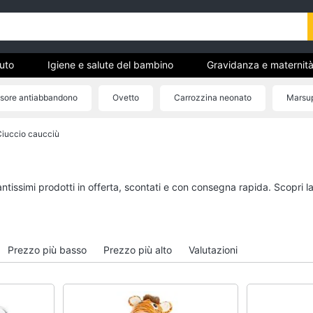
uto
Igiene e salute del bambino
Gravidanza e maternit
cattoli
La prima cameretta
Abbigliamento neonati
sore antiabbandono
Ovetto
Carrozzina neonato
Marsup
zia
Ciuccio caucciù
o
Igiene e salute del bambino
Gravidanza e matern
Fasciatoio
Fiocco nascita
Pannolini
Cuscino allattamento
antissimi prodotti in offerta, scontati e con consegna rapida. Scopri 
no
Borotalco
Cuscino gravidanza
Vaschetta bagnetto
Vestiti premaman
Vedi tutti
Vedi tutti
Prezzo più basso
Prezzo più alto
Valutazioni
La prima cameretta
Abbigliamento neona