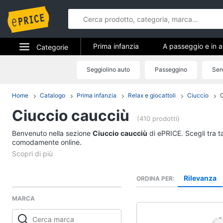
Prima infanzia
A passeggio e in a
Categorie
Pappa e allattamento
Relax e gio
Elettrodomestici
Seggiolino auto
Passeggino
Sen
Prima infan
Informatica
Home
Catalogo
Prima infanzia
Relax e giocattoli
Ciuccio
A passeggio e in aut
Ciuccio caucciù
Telefonia
Seggiolino auto
(410 prodotti)
Passeggino
Benvenuto nella sezione
Tv e Home Cinema
Ciuccio caucciù
di ePRICE. Scegli tra t
Sensore antiabbando
comodamente online.
Smart home
Passeggino leggero
Vedi tutti
Videogiochi
Rilevanza
ORDINA PER
MARCA
Audio e musica
Relax e giocattoli