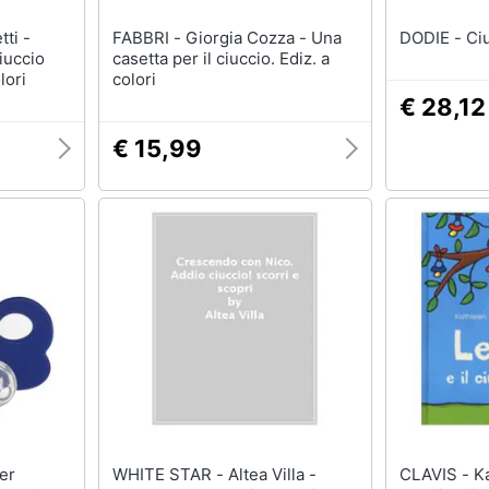
FABBRI - Giorgia Cozza - Una
DOD
iuccio
casetta per il ciuccio. Ediz. a
lori
colori
€ 28,12
€ 15,99
WHITE STAR - Altea Villa -
CLAVIS - Kathleen Amant - Leo