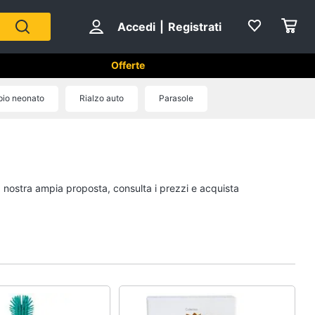
Accedi
|
Registrati
à
Offerte
io neonato
Rialzo auto
Parasole
ità
Pappa e allattamento
Seggiolone
Semolino
la nostra ampia proposta, consulta i prezzi e acquista
Omogeneizzati
Crema di riso
Vedi tutti
ti