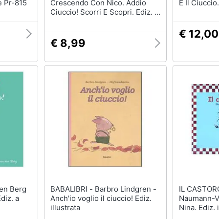
e Pr-815
Crescendo Con Nico. Addio
E Il Ciuccio
Ciuccio! Scorri E Scopri. Ediz. A
Colori
€ 12,00
€ 8,99
BABALIBRI - Barbro Lindgren -
IL CASTORO - Chri
diz. a
Anch'io voglio il ciuccio! Ediz.
Naumann-Vil
illustrata
Nina. Ediz. 