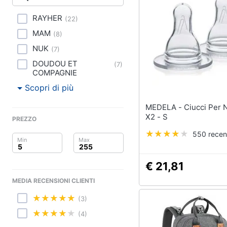
Clima
Cavallo a dondolo
Carillon
RAYHER
(
22
)
Arredo
Palestrina
MAM
(
8
)
Girello
Brico e Giardinaggio
NUK
(
7
)
DOUDOU ET
Vedi tutti
(
7
)
Salute e igiene
COMPAGNIE
Scopri di più
Beauty
MEDELA - Ciucci Per Neonati
Giocattoli
X2 - S
PREZZO
550 recen
Prima infanzia
Fotografia
€ 21,81
MEDIA RECENSIONI CLIENTI
Casalinghi
(3)
Abbigliamento
(4)