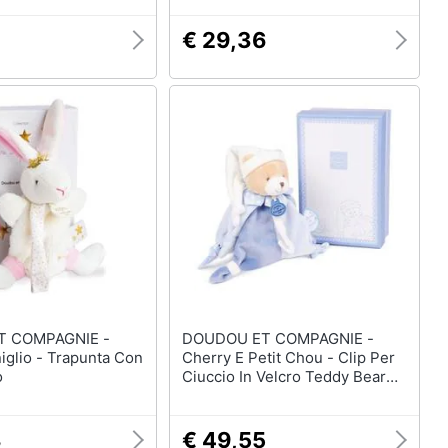
9
€ 29,36
T COMPAGNIE -
DOUDOU ET COMPAGNIE -
niglio - Trapunta Con
Cherry E Petit Chou - Clip Per
o
Ciuccio In Velcro Teddy Bear
Petit Chou
8
€ 49,55