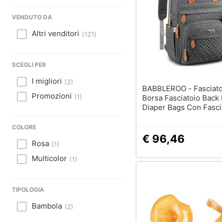
Sport
VENDUTO DA
Animali
Altri venditori
(
121
)
Motori
SCEGLI PER
Libri, cd e dvd
I migliori
(
2
)
BABBLEROO - Fasciatoio Zaino
Festività e ricorrenze
Promozioni
(
1
)
Borsa Fasciatoio Back
Diaper Bags Con Fasci
Promozioni
Ciuccio Supporto Per
Pap (grigio Scuro)
COLORE
€ 96,46
Rosa
(
1
)
Multicolor
(
1
)
TIPOLOGIA
Bambola
(
2
)