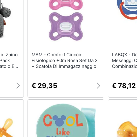
MAM - Comfort Ciuccio
LABQX - Dodie Ciuccio Duo
 Pack
Fisiologico +0m Rosa Set Da 2
Messaggi C
atoio E
+ Scatola Di Immagazzinaggio
Combinazio
 Mamma E
Assortiti
€ 29,35
€ 78,12