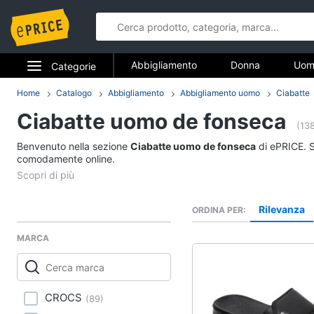
Abbigliamento
Donna
Uom
Categorie
Gioielli
Elettrodomestici
Home
Catalogo
Abbigliamento
Abbigliamento uomo
Ciabatte
Abbigliame
Ciabatte uomo de fonseca
Informatica
(13
Donna
Benvenuto nella sezione
Ciabatte uomo de fonseca
di ePRICE. S
Telefonia
comodamente online.
Intimo donna
Top
Tv e Home Cinema
Cappotto donna
Rilevanza
ORDINA PER
Smart home
Felpa donna
MARCA
Vedi tutti
Videogiochi
Audio e musica
Accessori
CROCS
(
89
)