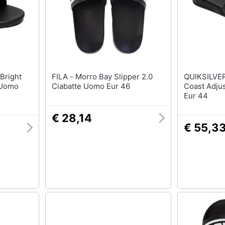
T-shirt
Apple Watch
Felpa
Smartwatch
Tuta
Orologi uomo
Pantaloni
Orologi donna
Vedi tutti
Vedi tutti
FILA - Morro Bay Slipper 2.0
QUIKSILVER - Sandals 
 Uomo
Ciabatte Uomo Eur 46
Coast Adju
Eur 44
€ 28,14
€ 55,3