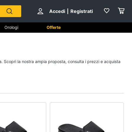
Accedi
|
Registrati
Orologi
Offerte
Scarpe
a. Scopri la nostra ampia proposta, consulta i prezzi e acquista
Sneakers
Scarpe nike
Anfibi
Ciabatte
Vedi tutti
Gioielli