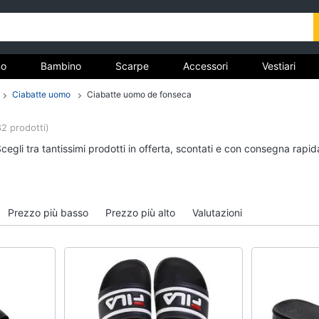
o
Bambino
Scarpe
Accessori
Vestiari
Ciabatte uomo
Ciabatte uomo de fonseca
nto
82 prodotti)
Uomo
Bambino
cegli tra tantissimi prodotti in offerta, scontati e con consegna rapid
Felpa uomo
Scarpe bambino
Cravatta
Sandali bambina
Piumino uomo
Vestiti neonati
Prezzo più basso
Prezzo più alto
Valutazioni
Giacca uomo
Copertina neonato
Vedi tutti
Vedi tutti
Vestiari
Orologi