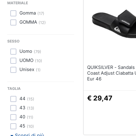
MATERIALE
Gomma
(
17
)
GOMMA
(
12
)
SESSO
Uomo
(
79
)
UOMO
(
10
)
QUIKSILVER - Sandals Bright
Unisex
(
1
)
Coast Adjust Ciabatta
Eur 46
TAGLIA
€ 29,47
44
(
15
)
43
(
13
)
40
(
11
)
45
(
10
)
Scopri di più