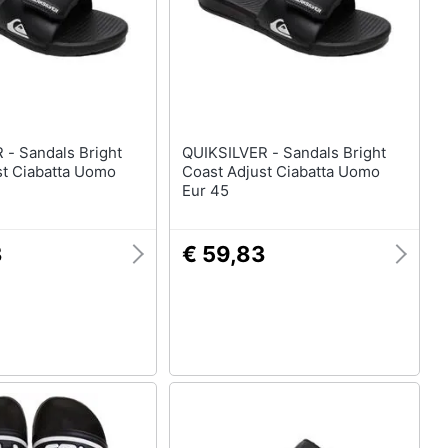
Anelli
Orecchini
Cavigliera
Collane
Vedi tutti
Bright
QUIKSILVER - Sandals Bright
st Ciabatta Uomo
Coast Adjust Ciabatta Uomo
Eur 45
3
€ 59,83