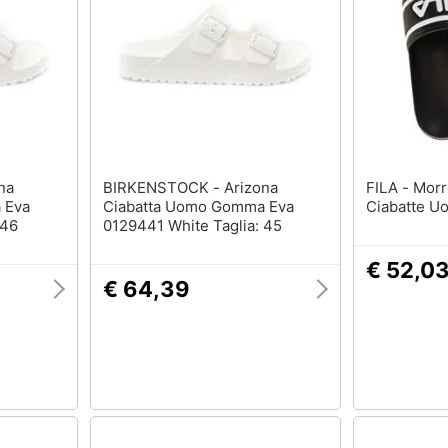
BIRKENSTOCK - Arizona
FILA - Morro Bay Slipper 2.0
 Eva
Ciabatta Uomo Gomma Eva
Ciabatte U
 46
0129441 White Taglia: 45
€ 52,0
€ 64,39