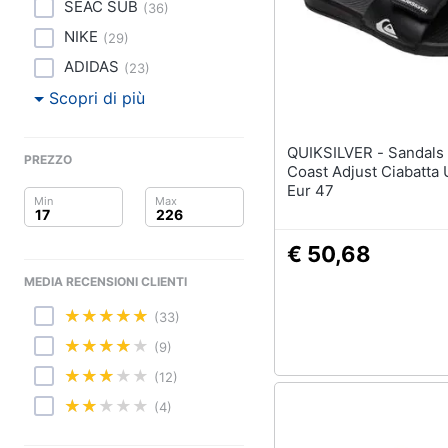
Clima
Sigaretta elettronica
SEAC SUB
(
36
)
Borse
NIKE
(
29
)
Arredo
Occhiali da vista
ADIDAS
(
23
)
Occhiali da sole
Brico e Giardinaggio
Scopri di più
Vedi tutti
Salute e igiene
QUIKSILVER - Sandals Bright
PREZZO
Coast Adjust Ciabatta
Beauty
Eur 47
Giocattoli
€ 50,68
Prima infanzia
MEDIA RECENSIONI CLIENTI
Fotografia
(33)
(9)
Casalinghi
(12)
Abbigliamento
(4)