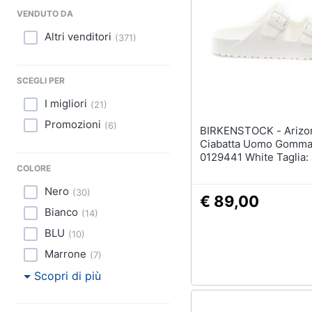
Sport
VENDUTO DA
Animali
Altri venditori
(
371
)
Motori
SCEGLI PER
Libri, cd e dvd
I migliori
(
21
)
Promozioni
(
6
)
Festività e ricorrenze
BIRKENSTOCK - Arizona
Ciabatta Uomo Gomma
0129441 White Taglia:
Promozioni
COLORE
Nero
(
30
)
€ 89,00
Bianco
(
14
)
BLU
(
10
)
Marrone
(
7
)
Scopri di più