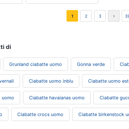
1
2
3
3
ti di
Grunland ciabatte uomo
Gonna verde
Cia
vernali
Ciabatte uomo inblu
Ciabatte uomo est
to uomo
Ciabatte havaianas uomo
Ciabatte guc
mo
Ciabatte crocs uomo
Ciabatte birkenstock 