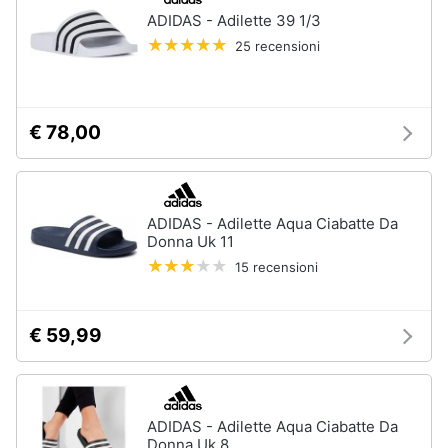
Assistenza
ADIDAS - Adilette 39 1/3
Tuta
clienti
25 recensioni
Pantaloni
Esci
Vedi
tutti
€ 78,00
Orologi
Apple
ADIDAS - Adilette Aqua Ciabatte Da
Watch
Donna Uk 11
Smartwatch
15 recensioni
Orologi
uomo
€ 59,99
Orologi
donna
Vedi
tutti
ADIDAS - Adilette Aqua Ciabatte Da
Donna Uk 8