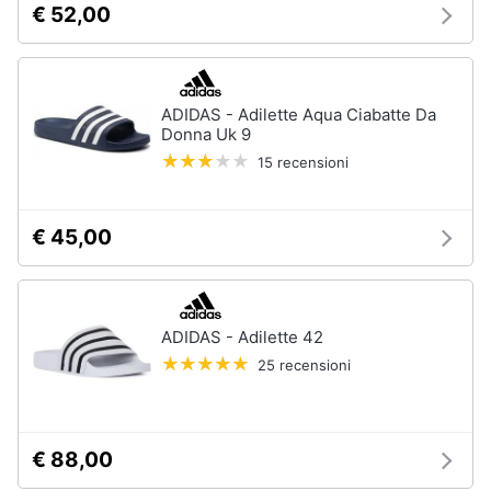
€ 52,00
neonati
e
igiene
Copertina
neonato
Beauty
Vedi
ADIDAS - Adilette Aqua Ciabatte Da
tutti
Donna Uk 9
Giocattoli
15 recensioni
Prima
Scarpe
€ 45,00
infanzia
Sneakers
Scarpe
Fotografia
nike
Anfibi
ADIDAS - Adilette 42
Casalinghi
Ciabatte
25 recensioni
Vedi
Abbigliamento
tutti
€ 88,00
Sport