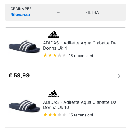
Smart
Uomo
ORDINA PER
home
FILTRA
Felpa
Rilevanza
uomo
Prezzo più basso
Prezzo più alto
Valutazioni
Videogiochi
Cravatta
Piumino
uomo
Audio
ADIDAS - Adilette Aqua Ciabatte Da
e
Donna Uk 4
Giacca
musica
uomo
15 recensioni
Vedi
Clima
tutti
€ 59,99
Arredo
Bambino
Brico
ADIDAS - Adilette Aqua Ciabatte Da
Scarpe
e
Donna Uk 10
bambino
Giardinaggio
15 recensioni
Sandali
bambina
Salute
Vestiti