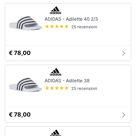
Accessori
Animali
Sigaretta
ADIDAS - Adilette 40 2/3
elettronica
25 recensioni
Motori
Borse
Occhiali
da
Libri,
vista
cd
€ 78,00
e
Occhiali
da
dvd
sole
ADIDAS - Adilette 38
Vedi
Festività
tutti
e
25 recensioni
ricorrenze
Promozioni
Vestiari
€ 78,00
T-
shirt
Servizi
Felpa