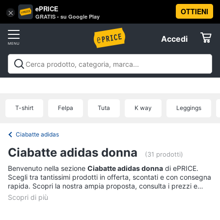
ePRICE
OTTIENI
Vai
×
Accedi
GRATIS - su Google Play
al
Registrati
menu
Accedi
Abbigliamento
Offerte
Donna
Abbigliamento
Donna
Uomo
Bambino
Scarpe
Accessori
Vest
Elettrodomestici
Intimo
donna
T-shirt
Felpa
Tuta
K way
Leggings
Top
Informatica
Cappotto
Ciabatte adidas
donna
Telefonia
Ciabatte adidas donna
Felpa
(31 prodotti)
donna
Benvenuto nella sezione
Ciabatte adidas donna
di ePRICE.
Tv
Scegli tra tantissimi prodotti in offerta, scontati e con consegna
Vedi
e
rapida. Scopri la nostra ampia proposta, consulta i prezzi e
tutti
Home
acquista comodamente online.
Cinema