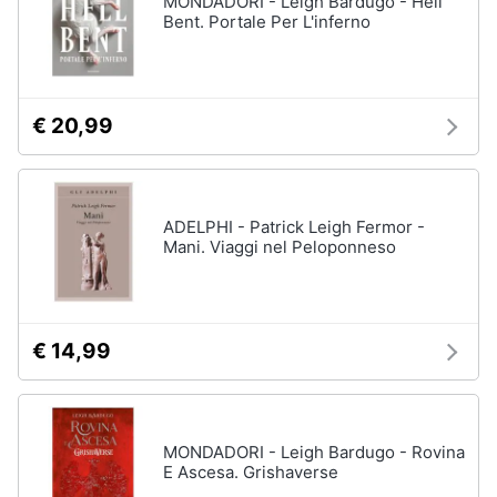
MONDADORI - Leigh Bardugo - Hell
Vedi
Bent. Portale Per L'inferno
tutti
Animali
Motori
Personaggi
€ 20,99
cristiano
Libri,
ronaldo
cd
Me
e
contro
ADELPHI - Patrick Leigh Fermor -
dvd
Te
Mani. Viaggi nel Peloponneso
Sean
connery
Festività
e
Barbara
ricorrenze
D'Urso
€ 14,99
Vedi
Promozioni
tutti
MONDADORI - Leigh Bardugo - Rovina
Servizi
E Ascesa. Grishaverse