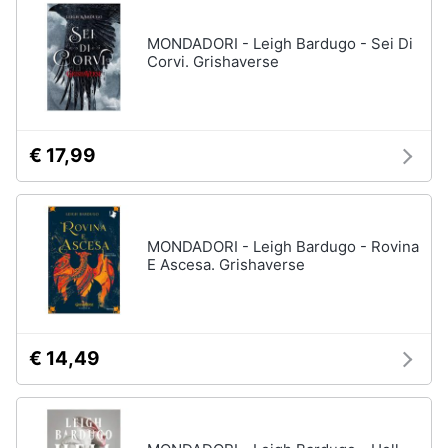
disney
e
film
igiene
MONDADORI - Leigh Bardugo - Sei Di
DVD
Corvi. Grishaverse
Film
Beauty
Vedi
tutti
Giocattoli
€ 17,99
Prima
Cd
infanzia
musicali
MONDADORI - Leigh Bardugo - Rovina
Colonne
E Ascesa. Grishaverse
Fotografia
Sonore
CD
Musicali
Casalinghi
Musica
€ 14,49
Leggera
Abbigliamento
Musica
Jazz
Sport