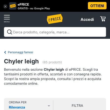
ePRICE
OTTIENI
Vai
×
Accedi
GRATIS - su Google Play
al
Registrati
menu
Accedi
Libri,
Offerte
cd
e
Libri, cd e dvd
Libri
Dvd e Blu-ray
Cd
dvd
Elettrodomestici
musicali
Personaggi
Offerte
Personaggi famosi
Libri
Informatica
Chyler leigh
Religione
(65 prodotti)
e
Benvenuto nella sezione
Chyler leigh
di ePRICE. Scegli tra
Spiritualità
Telefonia
tantissimi prodotti in offerta, scontati e con consegna rapida.
Attualità,
Scopri la nostra ampia proposta, consulta i prezzi e acquista
politica
comodamente online.
Tv
e
e
diritto
Home
Libri
Cinema
di
ORDINA PER
FILTRA
Cucina
Rilevanza