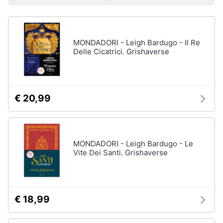
Prezzo più basso
Prezzo più alto
Valutazioni
Libri
Smart
di
home
Arte,
Design
e
MONDADORI - Leigh Bardugo - Il Re
Videogiochi
Architettura
Delle Cicatrici. Grishaverse
Vedi
Audio
tutti
e
musica
€ 20,99
Dvd
Clima
e
Blu-
ray
MONDADORI - Leigh Bardugo - Le
Arredo
Vite Dei Santi. Grishaverse
Blu-
Ray
Brico
Blu-
e
Ray
Giardinaggio
Musica
€ 18,99
Classica
Salute
Walt