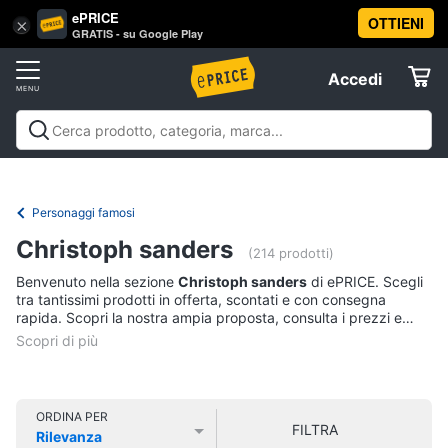
ePRICE
OTTIENI
Vai
×
Accedi
GRATIS - su Google Play
al
Registrati
menu
Accedi
Libri,
Offerte
cd
e
Libri, cd e dvd
Libri
Dvd e Blu-ray
Cd
dvd
Elettrodomestici
musicali
Personaggi
Offerte
Personaggi famosi
Libri
Informatica
Christoph sanders
Religione
(214 prodotti)
e
Benvenuto nella sezione
Christoph sanders
di ePRICE. Scegli
Spiritualità
Telefonia
tra tantissimi prodotti in offerta, scontati e con consegna
Attualità,
rapida. Scopri la nostra ampia proposta, consulta i prezzi e
politica
acquista comodamente online.
Tv
e
e
diritto
Home
Libri
Cinema
di
ORDINA PER
FILTRA
Cucina
Rilevanza