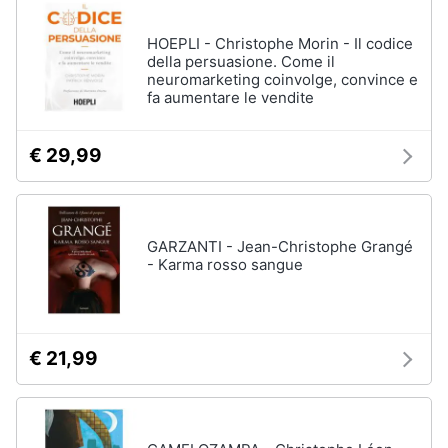
disney
e
film
igiene
HOEPLI - Christophe Morin - Il codice
DVD
della persuasione. Come il
Film
neuromarketing coinvolge, convince e
Beauty
fa aumentare le vendite
Vedi
tutti
Giocattoli
€ 29,99
Prima
Cd
infanzia
musicali
GARZANTI - Jean-Christophe Grangé
Colonne
- Karma rosso sangue
Fotografia
Sonore
CD
Musicali
Casalinghi
Musica
€ 21,99
Leggera
Abbigliamento
Musica
Jazz
Sport