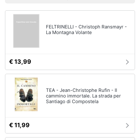
Prezzo più basso
Prezzo più alto
Valutazioni
Libri
Smart
di
home
Arte,
Design
e
FELTRINELLI - Christoph Ransmayr -
Videogiochi
Architettura
La Montagna Volante
Vedi
Audio
tutti
e
musica
€ 13,99
Dvd
Clima
e
Blu-
ray
TEA - Jean-Christophe Rufin - Il
Arredo
cammino immortale. La strada per
Blu-
Santiago di Compostela
Ray
Brico
Blu-
e
Ray
Giardinaggio
Musica
€ 11,99
Classica
Salute
Walt