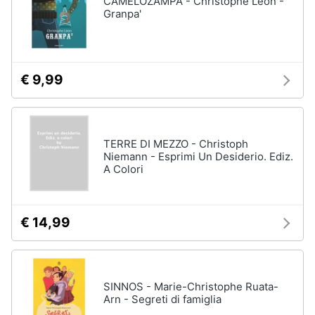
CAMELOZAMPA - Christophe Léon -
Vedi
Granpa'
tutti
Animali
Motori
Personaggi
€ 9,99
cristiano
Libri,
ronaldo
cd
Me
e
contro
TERRE DI MEZZO - Christoph
dvd
Te
Niemann - Esprimi Un Desiderio. Ediz.
A Colori
Sean
connery
Festività
e
Barbara
ricorrenze
D'Urso
€ 14,99
Vedi
Promozioni
tutti
SINNOS - Marie-Christophe Ruata-
Servizi
Arn - Segreti di famiglia