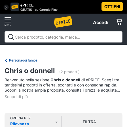
ePRICE
OTTIENI
Vai
×
Accedi
GRATIS - su Google Play
al
Registrati
menu
Accedi
Libri,
Offerte
cd
e
Libri, cd e dvd
Libri
Dvd e Blu-ray
Cd
dvd
Elettrodomestici
musicali
Personaggi
Offerte
Personaggi famosi
Libri
Informatica
Chris o donnell
Religione
(2 prodotti)
e
Benvenuto nella sezione
Chris o donnell
di ePRICE. Scegli tra
Spiritualità
Telefonia
tantissimi prodotti in offerta, scontati e con consegna rapida.
Attualità,
Scopri la nostra ampia proposta, consulta i prezzi e acquista
politica
comodamente online.
Tv
e
e
diritto
Home
Libri
Cinema
di
ORDINA PER
FILTRA
Cucina
Rilevanza