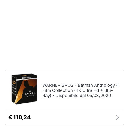
disney
e
film
igiene
DVD
Film
Beauty
Vedi
tutti
Giocattoli
Prima
Cd
infanzia
musicali
Colonne
Fotografia
Sonore
WARNER BROS - Batman Anthology 4
CD
Film Collection (4K Ultra Hd + Blu-
Musicali
Casalinghi
Ray) - Disponibile dal 05/03/2020
Musica
Leggera
Abbigliamento
Musica
€ 110,24
Jazz
Sport