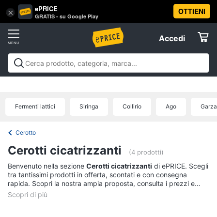
ePRICE
OTTIENI
Vai
×
Accedi
GRATIS - su Google Play
al
Registrati
menu
Accedi
Salute
Offerte
e
igiene
Salute e igiene
Igiene della persona
Igiene della
Elettrodomestici
casa
Integratori alimentari
Apparecchi medicali e per la
Igiene
diagnostica
Parafarmaci
Ausili per anziani e
della
Fermenti lattici
Siringa
Collirio
Ago
Garza
disabili
Mascherine
Offerte
Informatica
persona
Shampoo
Cerotto
Telefonia
Amuchina
Cerotti cicatrizzanti
gel
(4 prodotti)
Preservativo
Benvenuto nella sezione
Cerotti cicatrizzanti
di ePRICE. Scegli
Tv
tra tantissimi prodotti in offerta, scontati e con consegna
e
Assorbenti
rapida. Scopri la nostra ampia proposta, consulta i prezzi e
Home
acquista comodamente online.
Cinema
Vedi
tutti