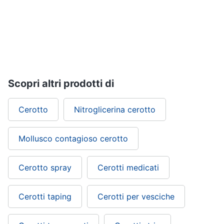
ffp3
Mascherine
ffp2
Mascherine
lavabili
Mascherine
chirurgiche
Scopri altri prodotti di
Vedi
tutti
Cerotto
Nitroglicerina cerotto
Mollusco contagioso cerotto
Cerotto spray
Cerotti medicati
Cerotti taping
Cerotti per vesciche