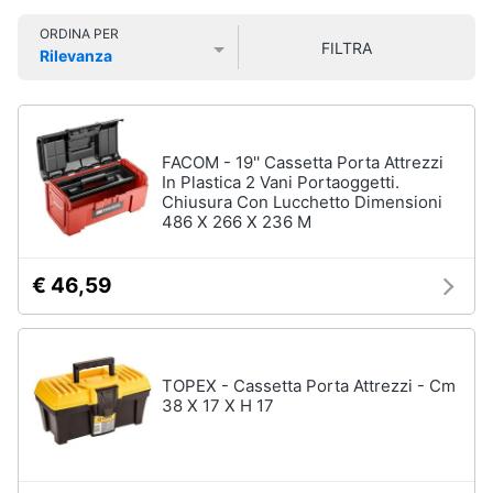
Vedi
Smart
tutti
ORDINA PER
home
FILTRA
Rilevanza
Prezzo più basso
Prezzo più alto
Valutazioni
Videogiochi
Insetticidi
e
Audio
trappole
FACOM - 19'' Cassetta Porta Attrezzi
e
In Plastica 2 Vani Portaoggetti.
Zanzariere
Chiusura Con Lucchetto Dimensioni
musica
486 X 266 X 236 M
Zanzariere
magnetiche
Clima
Zanzariere
€ 46,59
a
rullo
Arredo
Trappola
per
Brico
topi
TOPEX - Cassetta Porta Attrezzi - Cm
e
38 X 17 X H 17
Vedi
Giardinaggio
tutti
Salute