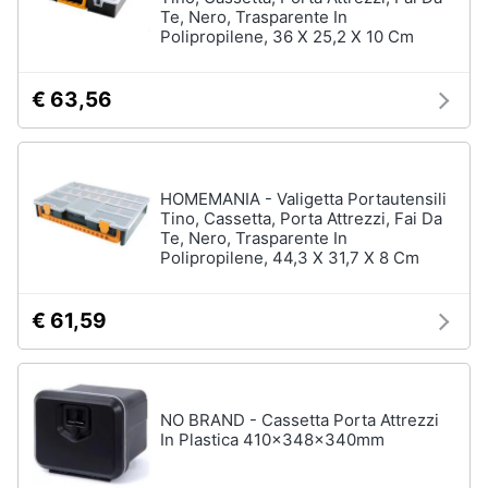
Te, Nero, Trasparente In
Nebulizzatore
Polipropilene, 36 X 25,2 X 10 Cm
Vedi
tutti
€ 63,56
Sicurezza
e
HOMEMANIA - Valigetta Portautensili
automazione
Tino, Cassetta, Porta Attrezzi, Fai Da
casa
Te, Nero, Trasparente In
Polipropilene, 44,3 X 31,7 X 8 Cm
Telecamere
Termostato
€ 61,59
Telecamere
videosorveglianza
Cronotermostato
NO BRAND - Cassetta Porta Attrezzi
Vedi
tutti
In Plastica 410x348x340mm