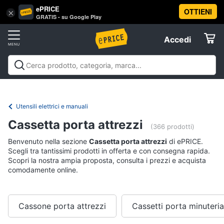
ePRICE
OTTIENI
Vai
×
Accedi
GRATIS - su Google Play
al
Registrati
menu
Accedi
Brico
Offerte
e
Giardinaggio
Brico e Giardinaggio
Utensili elettrici e
Elettrodomestici
manuali
Insetticidi e trappole
Macchinari e utensili da
Utensili
giardinaggio
Falegnameria
Imbiancare e
Utensili elettrici e manuali
elettrici
dipingere
Materiale elettrico
Coltivazione e
Informatica
e
Cassetta porta attrezzi
Semina
Sicurezza e automazione casa
Offerte
manuali
(366 prodotti)
Trapani
Benvenuto nella sezione
Cassetta porta attrezzi
di ePRICE.
Telefonia
Scegli tra tantissimi prodotti in offerta e con consegna rapida.
Livella
Scopri la nostra ampia proposta, consulta i prezzi e acquista
comodamente online.
Generatore
Tv
di
e
corrente
Home
Sega
Cinema
Cassone porta attrezzi
Cassetti porta minuteria
circolare