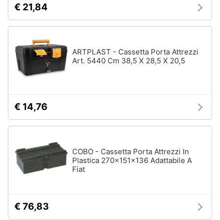
€ 21,84
e
igiene
Macchinari
e
utensili
Beauty
da
ARTPLAST - Cassetta Porta Attrezzi
giardinaggio
Art. 5440 Cm 38,5 X 28,5 X 20,5
Decespugliatore
Giocattoli
Motosega
Tosaerba
Prima
€ 14,76
infanzia
Irrigazione
Vedi
Fotografia
tutti
COBO - Cassetta Porta Attrezzi In
Plastica 270x151x136 Adattabile A
Casalinghi
Fiat
Falegnameria
Abbigliamento
Spaccalegna
€ 76,83
Seghetto
Sport
alternativo