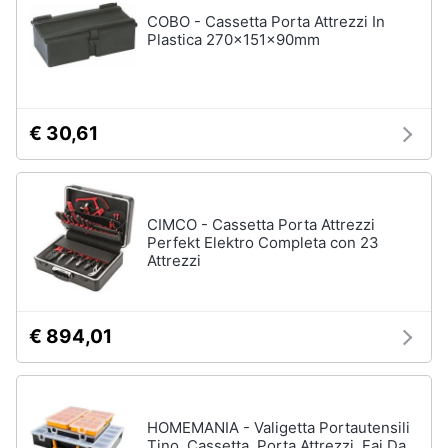
Assistenza
COBO - Cassetta Porta Attrezzi In
Materiale
clienti
Plastica 270x151x90mm
elettrico
Batteria
Esci
Pannello
solare
€ 30,61
Interruttori
Adattatore
Vedi
CIMCO - Cassetta Porta Attrezzi
tutti
Perfekt Elektro Completa con 23
Attrezzi
Coltivazione
€ 894,01
e
Semina
Irrigazione
Carriola
HOMEMANIA - Valigetta Portautensili
Zappa
Tino, Cassetta, Porta Attrezzi, Fai Da