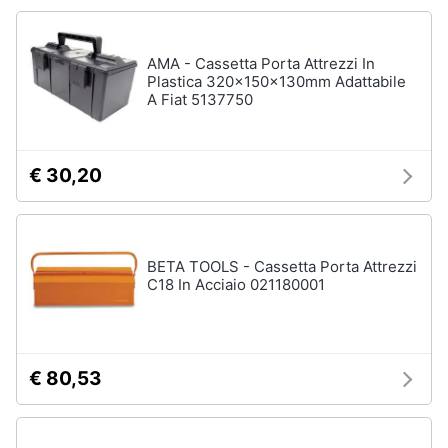
Fresa
Animali
Vetreria
AMA - Cassetta Porta Attrezzi In
Plastica 320x150x130mm Adattabile
Vedi
Motori
A Fiat 5137750
tutti
Libri,
cd
€ 30,20
Imbiancare
e
e
dvd
dipingere
Pittura
Festività
BETA TOOLS - Cassetta Porta Attrezzi
Vernice
C18 In Acciaio 021180001
e
ricorrenze
Stucco
Sverniciatore
Promozioni
€ 80,53
Vedi
tutti
Servizi