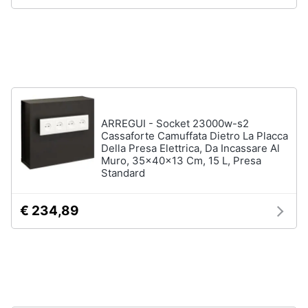
Animali
Motori
Libri,
cd
ARREGUI - Socket 23000w-s2
e
Cassaforte Camuffata Dietro La Placca
dvd
Della Presa Elettrica, Da Incassare Al
Muro, 35x40x13 Cm, 15 L, Presa
Standard
Festività
e
€ 234,89
ricorrenze
Promozioni
Servizi