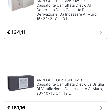
ARREGUI - Elek 22500w-s0
e
Cassaforte Camuffata Dietro Al
igiene
Coperchio Della Cassetta Di
Derivazione, Da Incassare Al Muro,
15x22x21 Cm, 3 L
Beauty
€ 134,11
Giocattoli
Prima
infanzia
Fotografia
ARREGUI - Grid 13000w-s1
Casalinghi
Cassaforte Camuffata Dietro La Griglia
Di Ventilazione, Da Incassare Al Muro,
20x40x13 Cm, 12 L
Abbigliamento
€ 161,16
Sport