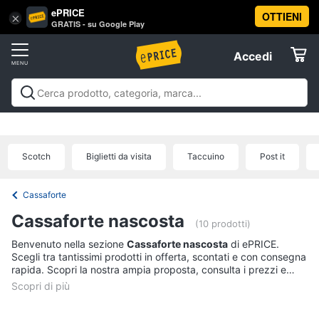
ePRICE
OTTIENI
Vai
×
Accedi
GRATIS - su Google Play
al
Registrati
menu
Accedi
Offerte
Offerte
Elettrodomestici
Scotch
Biglietti da visita
Taccuino
Post it
Informatica
Cassaforte
Telefonia
Cassaforte nascosta
(10 prodotti)
Benvenuto nella sezione
Cassaforte nascosta
di ePRICE.
Tv
Scegli tra tantissimi prodotti in offerta, scontati e con consegna
e
rapida. Scopri la nostra ampia proposta, consulta i prezzi e
Home
acquista comodamente online.
Cinema