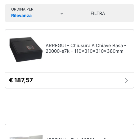
Smart
ORDINA PER
home
FILTRA
Rilevanza
Prezzo più basso
Prezzo più alto
Valutazioni
Videogiochi
Audio
ARREGUI - Chiusura A Chiave Basa -
e
20000-s7k - 110x310x310x380mm
musica
Clima
€ 187,57
Arredo
Brico
e
Giardinaggio
Salute