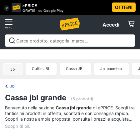
ePRICE
OTTIENI
Vai
×
Accedi
GRATIS - su Google Play
al
Registrati
menu
Accedi
Offerte
Offerte
Elettrodomestici
Cuffie JBL
Cassa JBL
Jbl boombox
J
Jbl
Informatica
Jbl
Telefonia
Cassa jbl grande
(5 prodotti)
Tv
Benvenuto nella sezione
Cassa jbl grande
di ePRICE. Scegli tra
tantissimi prodotti in offerta, scontati e con consegna rapida.
e
Scopri la nostra ampia proposta, consulta i prezzi e acquista
Home
comodamente online.
Cinema