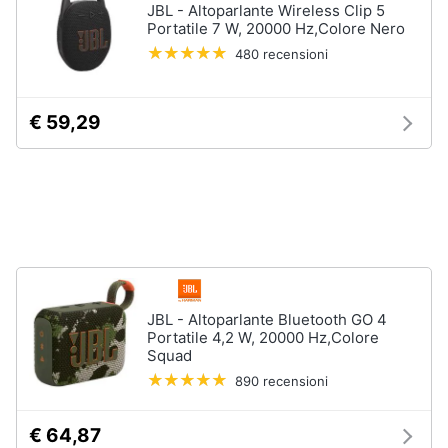
JBL - Altoparlante Wireless Clip 5
e
Portatile 7 W, 20000 Hz,Colore Nero
igiene
480 recensioni
Beauty
€ 59,29
Giocattoli
Prima
infanzia
Fotografia
JBL - Altoparlante Bluetooth GO 4
Casalinghi
Portatile 4,2 W, 20000 Hz,Colore
Squad
Abbigliamento
890 recensioni
€ 64,87
Sport