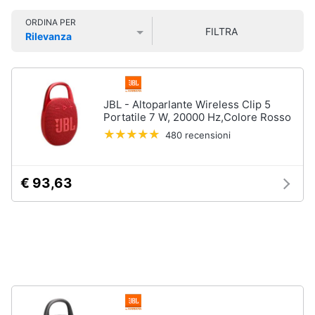
Smart
ORDINA PER
home
FILTRA
Rilevanza
Prezzo più basso
Prezzo più alto
Valutazioni
Videogiochi
Audio
JBL - Altoparlante Wireless Clip 5
e
Portatile 7 W, 20000 Hz,Colore Rosso
musica
480 recensioni
Clima
€ 93,63
Arredo
Brico
e
Giardinaggio
Salute