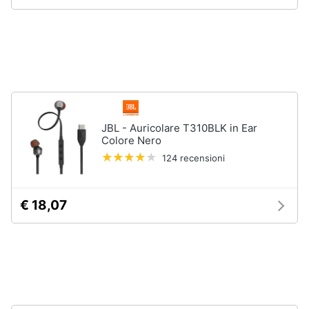
Animali
Motori
Libri,
cd
JBL - Auricolare T310BLK in Ear
e
Colore Nero
dvd
124 recensioni
Festività
e
€ 18,07
ricorrenze
Promozioni
Servizi