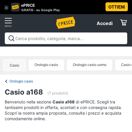
ePRICE
OTTIENI
Vai
×
Accedi
GRATIS - su Google Play
al
Registrati
menu
Accedi
Abbigliamento
Offerte
Donna
Abbigliamento
Donna
Uomo
Bambino
Scarpe
Accessori
Vest
Elettrodomestici
Intimo
donna
Orologio casio
Orologio casio uomo
Casio 
Casio
Top
Informatica
Cappotto
Orologio casio
donna
Telefonia
Casio a168
Felpa
(7 prodotti)
donna
Tv
Benvenuto nella sezione
Casio a168
di ePRICE. Scegli tra
Vedi
tantissimi prodotti in offerta, scontati e con consegna rapida.
e
tutti
Scopri la nostra ampia proposta, consulta i prezzi e acquista
Home
comodamente online.
Cinema