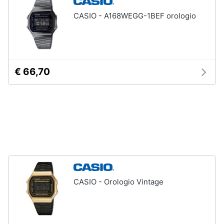
neonati
e
CASIO - A168WEGG-1BEF orologio
igiene
Copertina
neonato
Beauty
Vedi
tutti
€ 66,70
Giocattoli
Prima
Scarpe
infanzia
Sneakers
Scarpe
Fotografia
nike
Anfibi
Casalinghi
Ciabatte
CASIO - Orologio Vintage
Vedi
Abbigliamento
tutti
Sport