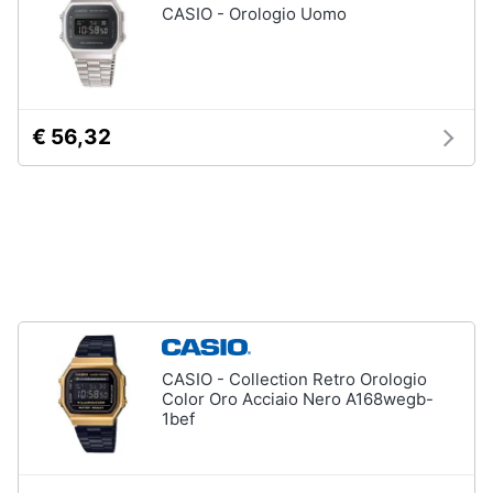
CASIO - Orologio Uomo
Gioielli
Anelli
Orecchini
€ 56,32
Cavigliera
Collane
Vedi
tutti
CASIO - Collection Retro Orologio
Color Oro Acciaio Nero A168wegb-
1bef