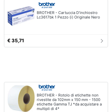
e
igiene
BROTHER - Cartuccia D'inchiostro
Lc3617bk 1 Pezzo (i) Originale Nero
Beauty
Giocattoli
€ 35,71
Prima
infanzia
Fotografia
Casalinghi
BROTHER - Rotolo di etichette non
Abbigliamento
rivestite da 102mm x 150 mm - 1500
etichette Gamma TJ *da acquistare a
multipli di 4*
Sport