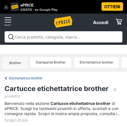
ePRICE
OTTIENI
Vai
×
Accedi
GRATIS - su Google Play
al
Registrati
menu
Accedi
Offerte
Offerte
Elettrodomestici
Stampante Brother
Etichettatrice brother
Brother
Informatica
Etichettatrice brother
Telefonia
Cartucce etichettatrice brother
(6
prodotti)
Tv
Benvenuto nella sezione
e
Cartucce etichettatrice brother
di
ePRICE. Scegli tra tantissimi prodotti in offerta, scontati e con
Home
consegna rapida. Scopri la nostra ampia proposta, consulta i
Cinema
prezzi e acquista comodamente online.