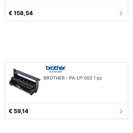
Animali
€ 158,54
Motori
Libri,
cd
e
dvd
BROTHER - PA-LP-003 1 pz
Festività
e
ricorrenze
Promozioni
€ 59,14
Servizi