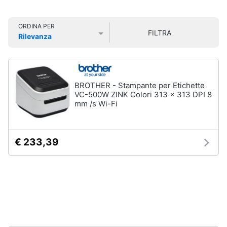
Smart
home
ORDINA PER
FILTRA
Rilevanza
Videogiochi
Prezzo più basso
Prezzo più alto
Valutazioni
Audio
e
BROTHER - Stampante per Etichette
musica
VC-500W ZINK Colori 313 x 313 DPI 8
mm /s Wi-Fi
Clima
€ 233,39
Arredo
Brico
e
Giardinaggio
Salute