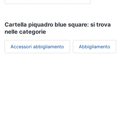
Gioielli
Anelli
Cartella piquadro blue square: si trova
nelle categorie
Orecchini
Cavigliera
Accessori abbigliamento
Abbigliamento
Collane
Vedi
tutti