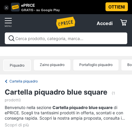
ePRICE
OTTIENI
Vai
×
Accedi
GRATIS - su Google Play
al
Registrati
menu
Accedi
Abbigliamento
Offerte
Donna
Abbigliamento
Donna
Uomo
Bambino
Scarpe
Accessori
Vest
Elettrodomestici
Intimo
donna
Zaino piquadro
Portafoglio piquadro
Bo
Piquadro
Top
Informatica
Cappotto
Cartella piquadro
donna
Telefonia
Cartella piquadro blue square
Felpa
(1
donna
prodotti)
Tv
Vedi
Benvenuto nella sezione
e
Cartella piquadro blue square
di
tutti
ePRICE. Scegli tra tantissimi prodotti in offerta, scontati e con
Home
consegna rapida. Scopri la nostra ampia proposta, consulta i
Cinema
prezzi e acquista comodamente online.