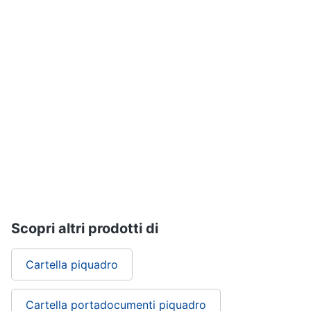
Assistenza
Tuta
clienti
Pantaloni
Esci
Vedi
tutti
Orologi
Apple
Watch
Smartwatch
Orologi
uomo
Scopri altri prodotti di
Orologi
donna
Cartella piquadro
Vedi
tutti
Cartella portadocumenti piquadro