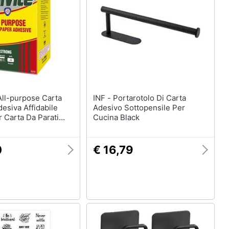
INF - Portarotolo Di Carta
desiva Affidabile
Adesivo Sottopensile Per
 Carta Da Parati
Cucina Black
e Adesivo Con
uraturi Wallpaper
occa Fino A 20
0
€ 16,79
X 10 Rotoli Bustine)