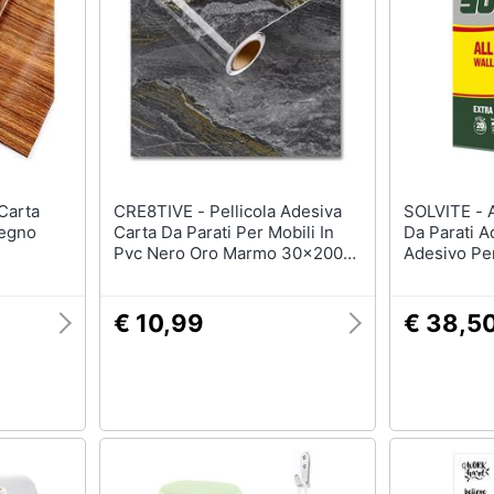
CRE8TIVE - Pellicola Adesiva
SOLVITE - All-purpose Carta
egno
Carta Da Parati Per Mobili In
Da Parati A
Pvc Nero Oro Marmo 30x200
Adesivo Per
Cm
All-purpos
Risultati D
Paste Si Bl
€ 10,99
€ 38,5
Cilindri (2 