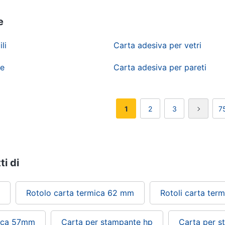
e
li
Carta adesiva per vetri
te
Carta adesiva per pareti
1
2
3
7
ti di
Rotolo carta termica 62 mm
Rotoli carta ter
mica 57mm
Carta per stampante hp
Carta per s