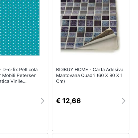
ola
BIGBUY HOME - Carta Adesiva
 Mobili Petersen
Mantovana Quadri (60 X 90 X 1
tica Vinile
Cm)
le Decorativa Per
adio, Porta Carta
to 45 X 200 Cm
9
€ 12,66