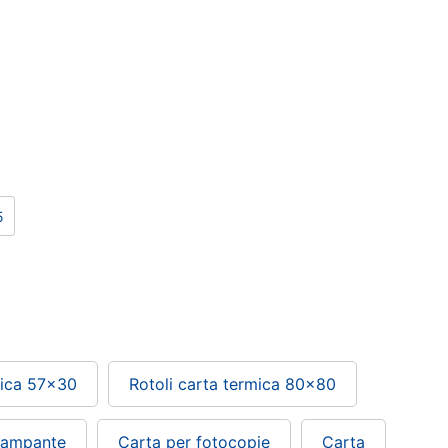
5
mica 57x30
Rotoli carta termica 80x80
tampante
Carta per fotocopie
Carta