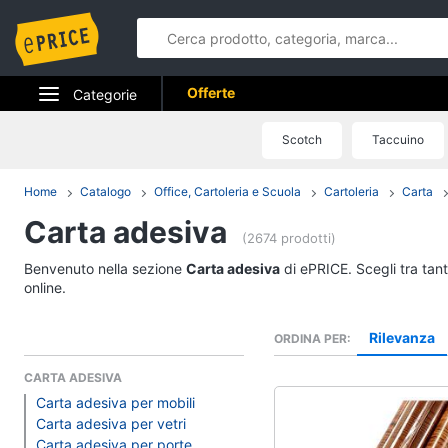
Offerte
Categorie
Elettrodomestici
Scotch
Taccuino
Informatica
Home
Catalogo
Office, Cartoleria e Scuola
Cartoleria
Carta
Carta adesiva
Telefonia
(2674 prodotti)
Tv e Home Cinema
Benvenuto nella sezione
Carta adesiva
di ePRICE. Scegli tra tan
online.
Smart home
Rilevanza
ORDINA PER
Videogiochi
CARTA ADESIVA
Carta adesiva per mobili
Audio e musica
Carta adesiva per vetri
Carta adesiva per porte