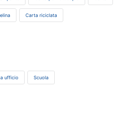
elina
Carta riciclata
a ufficio
Scuola