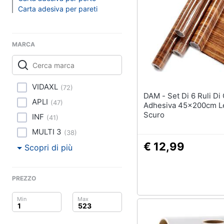
Clima
Carta adesiva per pareti
Arredo
MARCA
Brico e Giardinaggio
Salute e igiene
VIDAXL
(
72
)
Beauty
DAM - Set Di 6 Ruli Di Carta
APLI
(
47
)
Adhesiva 45x200cm L
Giocattoli
Scuro
INF
(
41
)
MULTI 3
(
38
)
Prima infanzia
€ 12,99
Scopri di più
Fotografia
PREZZO
Casalinghi
Abbigliamento