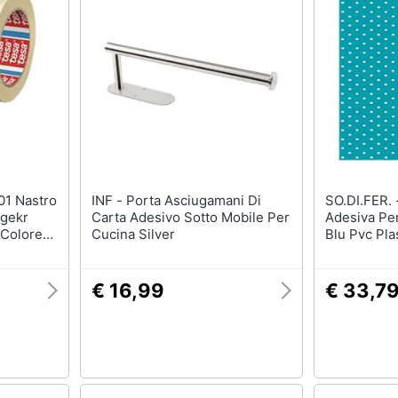
INF - Porta Asciugamani Di
SO.DI.FER. - D-c-fix Pellic
hgekr
Carta Adesivo Sotto Mobile Per
Adesiva Per
 Colore
Cucina Silver
Blu Pvc Plas
Impermeabi
Cucina, Arm
Rivestimen
€ 16,99
€ 33,7