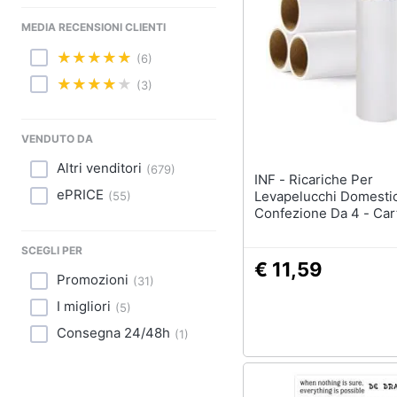
Sport
MEDIA RECENSIONI CLIENTI
Animali
(6)
Motori
(3)
Libri, cd e dvd
VENDUTO DA
Festività e ricorrenze
Altri venditori
(
679
)
INF - Ricariche Per
ePRICE
Levapelucchi Domesti
(
55
)
Promozioni
Confezione Da 4 - Car
Adesiva Per Rimozione
Animali
SCEGLI PER
€ 11,59
Promozioni
(
31
)
I migliori
(
5
)
Consegna 24/48h
(
1
)