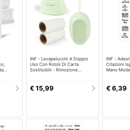
INF - Levapelucchi A Doppio
INF - Adesivi Trasparenti Con
co,
Uso Con Rotoli Di Carta
Citazioni Is
ta
Sostituibili - Rimozione
Mano Model
 Peli Di
Efficiente Di Peli E Polvere
€ 15,99
€ 6,39