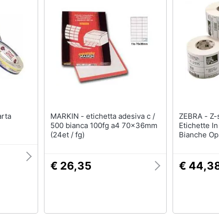
MARKIN - etichetta adesiva c /
ZEBRA - Z-select 2000t
500 bianca 100fg a4 70x36mm
Etichette I
(24et / fg)
Bianche O
57mm 12 Pz
€ 26,35
€ 44,3