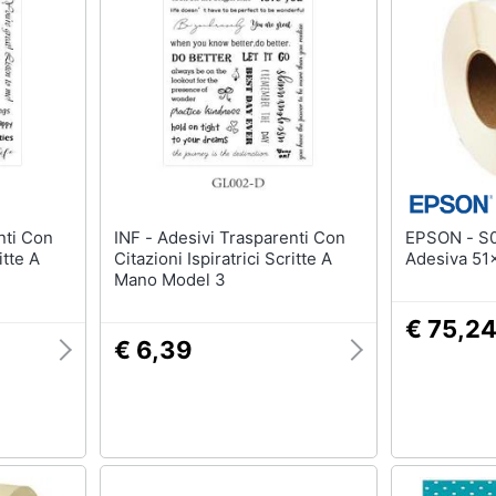
INF - Adesivi Trasparenti Con
EPSON - S045536 Rotolo Carta
itte A
Citazioni Ispiratrici Scritte A
Adesiva 51
Mano Model 3
€ 75,2
€ 6,39