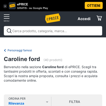
ePRICE
OTTIENI
Vai
×
Accedi
GRATIS - su Google Play
al
Registrati
menu
Accedi
Libri,
Offerte
cd
e
Libri, cd e dvd
Libri
Dvd e Blu-ray
Cd
dvd
Elettrodomestici
musicali
Personaggi
Offerte
Personaggi famosi
Libri
Informatica
Caroline ford
Religione
(40 prodotti)
e
Benvenuto nella sezione
Caroline ford
di ePRICE. Scegli tra
Spiritualità
Telefonia
tantissimi prodotti in offerta, scontati e con consegna rapida.
Attualità,
Scopri la nostra ampia proposta, consulta i prezzi e acquista
politica
comodamente online.
Tv
e
e
diritto
Home
Libri
Cinema
di
ORDINA PER
FILTRA
Cucina
Rilevanza