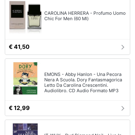
disney
e
film
igiene
CAROLINA HERRERA - Profumo Uomo
DVD
Chic For Men (60 Ml)
Film
Beauty
Vedi
tutti
Giocattoli
€ 41,50
Prima
Cd
infanzia
musicali
EMONS - Abby Hanlon - Una Pecora
Colonne
Nera A Scuola. Dory Fantasmagorica
Fotografia
Sonore
Letto Da Carolina Crescentini.
Audiolibro. CD Audio Formato MP3
CD
Musicali
Casalinghi
Musica
€ 12,99
Leggera
Abbigliamento
Musica
Jazz
Sport