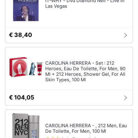
IT-WHY - Dvd Diamond Neil - Live In
Vedi
Las Vegas
tutti
Animali
Motori
Personaggi
€ 38,40
cristiano
Libri,
ronaldo
cd
Me
e
contro
CAROLINA HERRERA - Set : 212
dvd
Te
Heroes, Eau De Toilette, For Men, 90
Ml + 212 Heroes, Shower Gel, For All
Sean
Skin Types, 100 Ml
connery
Festività
e
Barbara
ricorrenze
D'Urso
€ 104,05
Vedi
Promozioni
tutti
CAROLINA HERRERA - , 212 Men, Eau
Servizi
De Toilette, For Men, 100 Ml