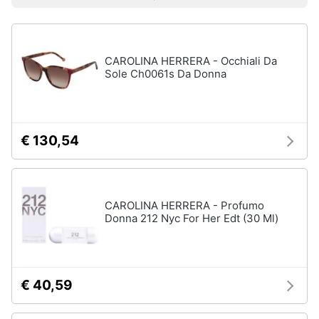
Prezzo più basso
Prezzo più alto
Valutazioni
Libri
Smart
di
home
Arte,
Design
e
CAROLINA HERRERA - Occhiali Da
Videogiochi
Architettura
Sole Ch0061s Da Donna
Vedi
Audio
tutti
e
musica
€ 130,54
Dvd
Clima
e
Blu-
ray
CAROLINA HERRERA - Profumo
Arredo
Donna 212 Nyc For Her Edt (30 Ml)
Blu-
Ray
Brico
Blu-
e
Ray
Giardinaggio
Musica
€ 40,59
Classica
Salute
Walt