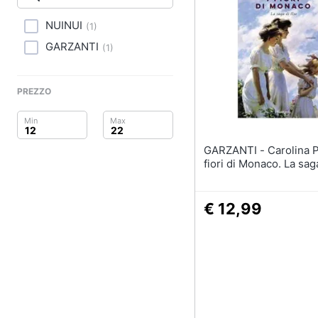
Clima
NUINUI
(
1
)
Arredo
GARZANTI
(
1
)
Brico e Giardinaggio
PREZZO
Salute e igiene
Beauty
GARZANTI - Carolina Pobla - I
Giocattoli
fiori di Monaco. La saga
Prima infanzia
€ 12,99
Fotografia
Casalinghi
Abbigliamento