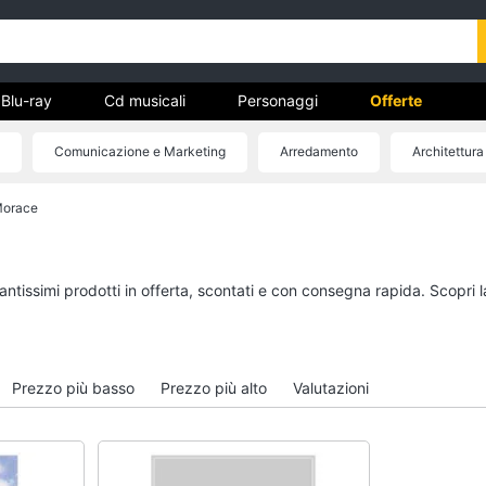
Blu-ray
Cd musicali
Personaggi
Offerte
Comunicazione e Marketing
Arredamento
Architettura
vd
Morace
Dvd e Blu-ray
Cd musicali
à
Blu-Ray
Colonne Sonore
itto
Blu-Ray Musica Classica
CD Musicali
antissimi prodotti in offerta, scontati e con consegna rapida. Scopri 
Walt disney film
Musica Leggera
DVD Film
Musica Jazz
Vedi tutti
Vedi tutti
Prezzo più basso
Prezzo più alto
Valutazioni