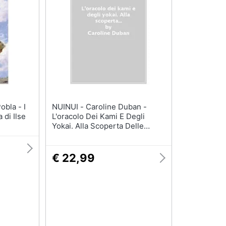
NUINUI - Caroline Duban -
 di Ilse
L'oracolo Dei Kami E Degli
Yokai. Alla Scoperta Delle
Divinità E Degli Spiriti
Giapponesi. Con 52 Carte
€ 22,99