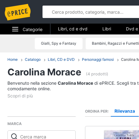
Libri, cd e dvd
Libri
Dvd e 
Categorie
Elettrodomestici
Gialli, Spy e Fantasy
Bambini, Ragazzi e Fumetti
Libri, cd e d
Informatica
Home
Catalogo
Libri, CD e DVD
Personaggi famosi
Carolina 
Libri
Carolina Morace
Telefonia
Religione e Spiritualit
(4 prodotti)
Attualità, politica e dir
Benvenuto nella sezione
Tv e Home Cinema
Carolina Morace
di ePRICE. Scegli tra t
Libri di Cucina
comodamente online.
Smart home
Libri di Arte, Design e
Architettura
Videogiochi
Rilevanza
ORDINA PER
Vedi tutti
MARCA
Audio e musica