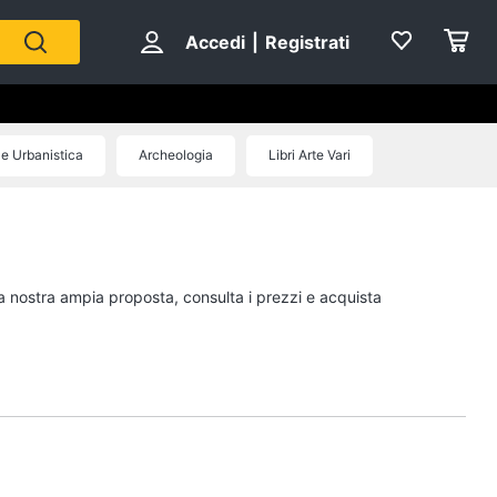
Accedi
|
Registrati
 e Urbanistica
Archeologia
Libri Arte Vari
Personaggi
cristiano ronaldo
Me contro Te
la nostra ampia proposta, consulta i prezzi e acquista
Sean connery
Barbara D'Urso
Vedi tutti