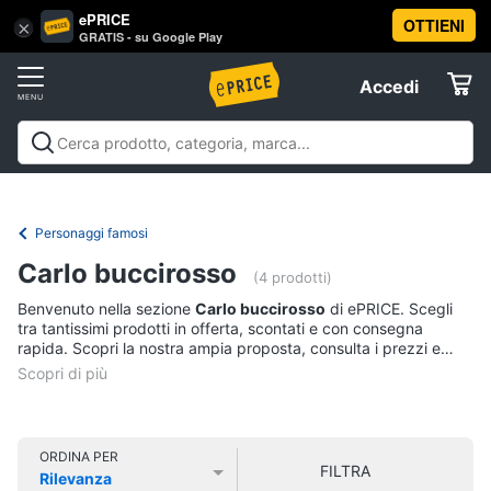
ePRICE
OTTIENI
Vai
×
Accedi
GRATIS - su Google Play
al
Registrati
menu
Accedi
Libri,
Offerte
cd
e
Libri, cd e dvd
Libri
Dvd e Blu-ray
Cd
dvd
Elettrodomestici
musicali
Personaggi
Offerte
Personaggi famosi
Libri
Informatica
Carlo buccirosso
Religione
(4 prodotti)
e
Benvenuto nella sezione
Carlo buccirosso
di ePRICE. Scegli
Spiritualità
Telefonia
tra tantissimi prodotti in offerta, scontati e con consegna
Attualità,
rapida. Scopri la nostra ampia proposta, consulta i prezzi e
politica
acquista comodamente online.
Tv
e
e
diritto
Home
Libri
Cinema
di
ORDINA PER
FILTRA
Cucina
Rilevanza