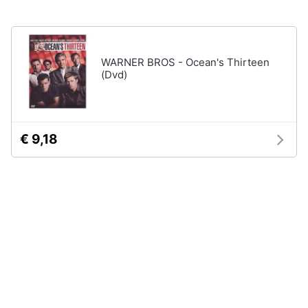
disney
e
film
igiene
DVD
Film
WARNER BROS - Ocean's Thirteen
Beauty
(Dvd)
Vedi
tutti
Giocattoli
Prima
€ 9,18
Cd
infanzia
musicali
Colonne
Fotografia
Sonore
CD
Musicali
Casalinghi
Musica
Leggera
Abbigliamento
Musica
Jazz
Sport