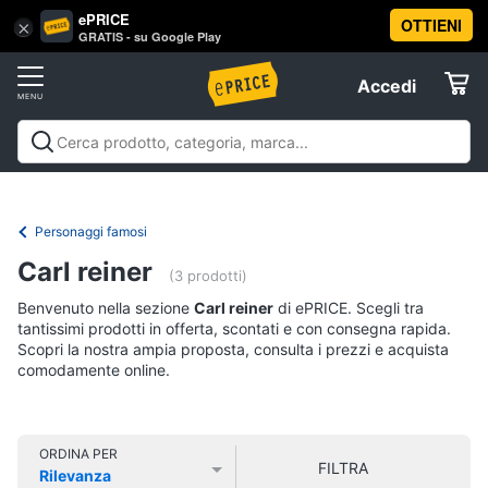
ePRICE
OTTIENI
Vai
×
Accedi
GRATIS - su Google Play
al
Registrati
menu
Accedi
Libri,
Offerte
cd
e
Libri, cd e dvd
Libri
Dvd e Blu-ray
Cd
dvd
Elettrodomestici
musicali
Personaggi
Offerte
Personaggi famosi
Libri
Informatica
Carl reiner
Religione
(3 prodotti)
e
Benvenuto nella sezione
Carl reiner
di ePRICE. Scegli tra
Spiritualità
Telefonia
tantissimi prodotti in offerta, scontati e con consegna rapida.
Attualità,
Scopri la nostra ampia proposta, consulta i prezzi e acquista
politica
comodamente online.
Tv
e
e
diritto
Home
Libri
Cinema
di
ORDINA PER
FILTRA
Cucina
Rilevanza