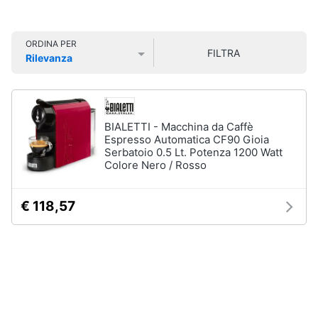
Smart
home
ORDINA PER
FILTRA
Rilevanza
Videogiochi
Prezzo più basso
Prezzo più alto
Valutazioni
Audio
e
BIALETTI - Macchina da Caffè
musica
Espresso Automatica CF90 Gioia
Serbatoio 0.5 Lt. Potenza 1200 Watt
Colore Nero / Rosso
Clima
€ 118,57
Arredo
Brico
e
Giardinaggio
Salute