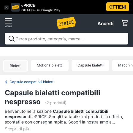
ePRICE
OTTIENI
Vai
×
Accedi
GRATIS - su Google Play
al
Registrati
menu
Accedi
Offerte
Offerte
Elettrodomestici
Mokona bialetti
Capsule bialetti
Macchina
Bialetti
Informatica
Capsule compatibili bialetti
Telefonia
Capsule bialetti compatibili
nespresso
Tv
(2 prodotti)
e
Benvenuto nella sezione
Capsule bialetti compatibili
Home
nespresso
di ePRICE. Scegli tra tantissimi prodotti in offerta,
Cinema
scontati e con consegna rapida. Scopri la nostra ampia
proposta, consulta i prezzi e acquista comodamente online.