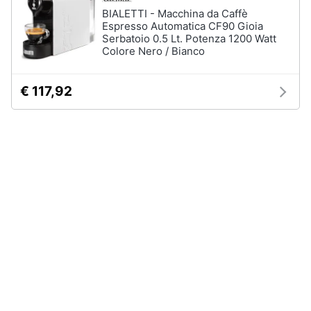
BIALETTI - Macchina da Caffè
Espresso Automatica CF90 Gioia
Animali
Serbatoio 0.5 Lt. Potenza 1200 Watt
Colore Nero / Bianco
Motori
€ 117,92
Libri,
cd
e
dvd
Festività
e
ricorrenze
Promozioni
Servizi