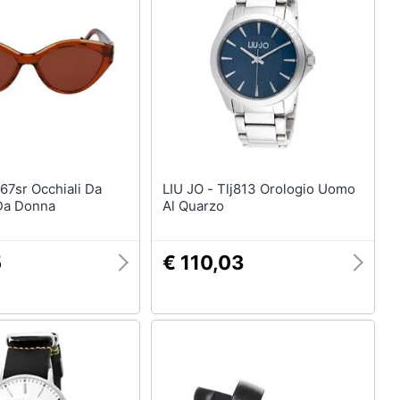
Anelli
Orecchini
Cavigliera
Collane
Vedi tutti
LIU JO - Tlj813 Orologio Uomo
 Da Donna
Al Quarzo
5
€ 110,03