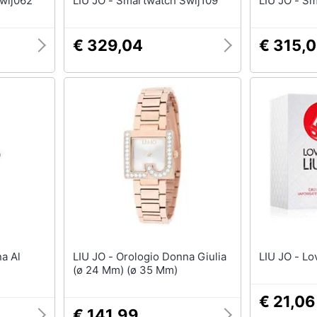
h Swlj062
LIU JO - Smartwatch Swlj109
LIU
€ 329,04
€ 315,
LIU JO - Orologio Donna Giulia
LIU 
(ø 24 Mm) (ø 35 Mm)
€ 21,06
€ 141,99