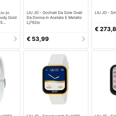
LIU JO - Occhiali Da Sole Ovali
LIU
body Gold
Da Donna In Acetato E Metallo
65
Lj762sr
€ 273,
€ 53,99