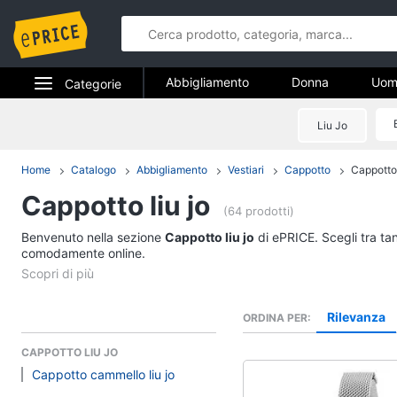
Abbigliamento
Donna
Uom
Categorie
Gioielli
Elettrodomestici
Liu Jo
Abbigliame
Informatica
Home
Catalogo
Abbigliamento
Vestiari
Cappotto
Cappotto 
Donna
Cappotto liu jo
Telefonia
Intimo donna
(64 prodotti)
Top
Benvenuto nella sezione
Tv e Home Cinema
Cappotto liu jo
di ePRICE. Scegli tra tan
Cappotto donna
comodamente online.
Smart home
Felpa donna
Vedi tutti
Videogiochi
Rilevanza
ORDINA PER
CAPPOTTO LIU JO
Audio e musica
Accessori
Cappotto cammello liu jo