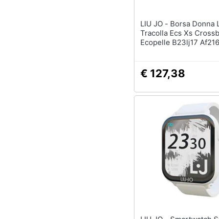
LIU JO - Borsa Donna Liu-jo
Tracolla Ecs Xs Cross
Ecopelle B23lj17 Af21
Piccola
€ 127,38