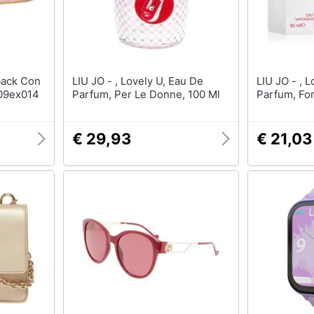
LIU JO - , Lovely U, Eau De
LIU JO - , Lovely U, Eau De
09ex014
Parfum, Per Le Donne, 100 Ml
Parfum, Fo
€ 29,93
€ 21,03