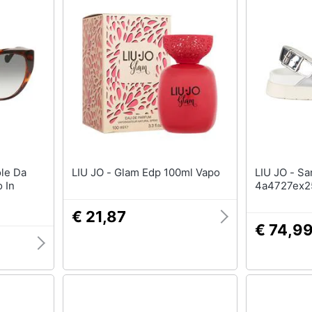
LIU JO - Glam Edp 100ml Vapo
LIU JO - Sandali Con Plateau
 In
4a4727ex2
€ 21,87
€ 74,9