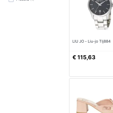
Sport
Animali
Motori
Libri, cd e dvd
LIU JO - Liu-jo Tlj884
Festività e ricorrenze
€ 115,63
Promozioni