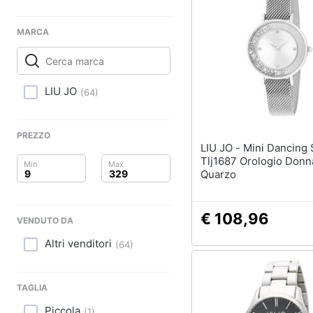
Clima
Sigaretta elettronica
Borse
Arredo
MARCA
Occhiali da vista
Occhiali da sole
Brico e Giardinaggio
Vedi tutti
LIU JO
(
64
)
Salute e igiene
Beauty
PREZZO
LIU JO - Mini Dancing Slim
Giocattoli
Tlj1687 Orologio Donn
Quarzo
Prima infanzia
€ 108,96
Fotografia
VENDUTO DA
Altri venditori
(
64
)
Casalinghi
Abbigliamento
TAGLIA
Piccola
(
1
)