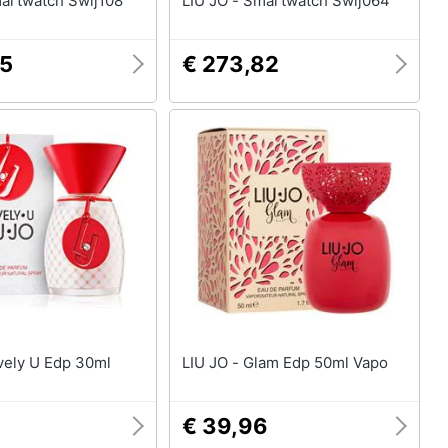
 JO - Smartwatch Swlj108
LIU JO - Smartwatch Swlj064
05
€ 273,82
JO - Lovely U Edp 30ml
LIU JO - Glam Edp 50ml Vapo
€ 39,96