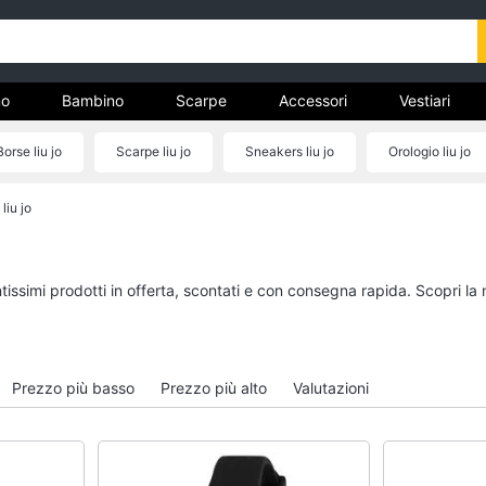
o
Bambino
Scarpe
Accessori
Vestiari
Borse liu jo
Scarpe liu jo
Sneakers liu jo
Orologio liu jo
nto
liu jo
Uomo
Bambino
Felpa uomo
Scarpe bambino
Cravatta
Sandali bambina
tissimi prodotti in offerta, scontati e con consegna rapida. Scopri la
Piumino uomo
Vestiti neonati
Giacca uomo
Copertina neonato
Vedi tutti
Vedi tutti
Prezzo più basso
Prezzo più alto
Valutazioni
Vestiari
Orologi