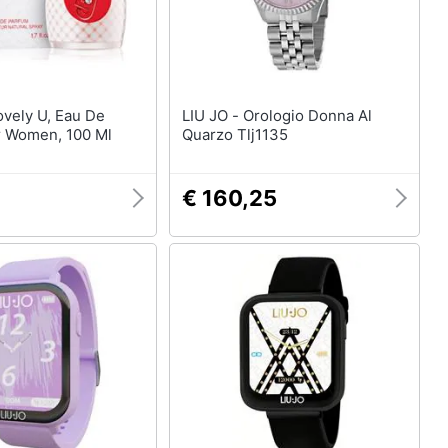
LIU JO - Orologio Donna Al
r Women, 100 Ml
Quarzo Tlj1135
€ 160,25