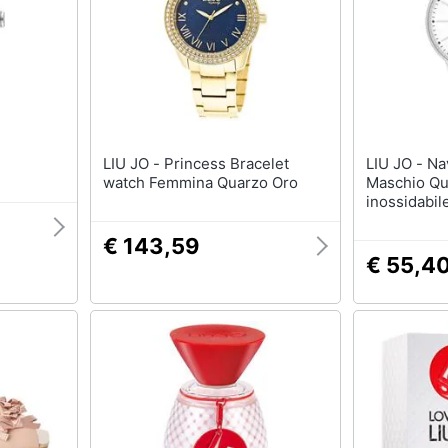
LIU JO - Princess Bracelet
LIU JO - Navy Orologio da polso
watch Femmina Quarzo Oro
Maschio Qu
inossidabil
€ 143,59
€ 55,4