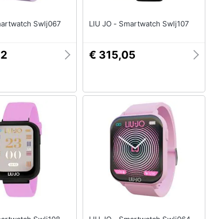
 JO - Smartwatch Swlj067
LIU JO - Smartwatch Swlj107
82
€ 315,05