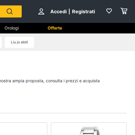
Accedi
|
Registrati
Orologi
Offerte
Liu jo abiti
Scarpe
Sneakers
Scarpe nike
 nostra ampia proposta, consulta i prezzi e acquista
Anfibi
Ciabatte
Vedi tutti
Gioielli