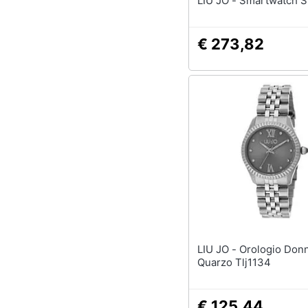
LIU JO - Smartwatc
€ 273,82
LIU JO - Orologio Donna Al
Quarzo Tlj1134
€ 125,44