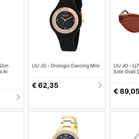
T-shirt
Apple Watch
Felpa
Smartwatch
Tuta
Orologi uomo
Pantaloni
Orologi donna
Vedi tutti
Vedi tutti
LIU JO - Orologio Dancing Mini
LIU JO - Lj767sr Occhiali Da
a Al
Sole Ovali
€ 62,35
€ 89,0