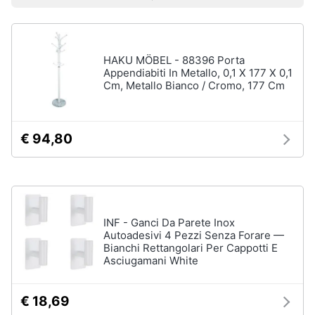
Prezzo più basso
Prezzo più alto
Valutazioni
Smart
Uomo
home
Felpa
uomo
HAKU MÖBEL - 88396 Porta
Videogiochi
Cravatta
Appendiabiti In Metallo, 0,1 X 177 X 0,1
Cm, Metallo Bianco / Cromo, 177 Cm
Piumino
uomo
Audio
e
Giacca
musica
uomo
€ 94,80
Vedi
Clima
tutti
Arredo
INF - Ganci Da Parete Inox
Bambino
Autoadesivi 4 Pezzi Senza Forare —
Brico
Bianchi Rettangolari Per Cappotti E
Scarpe
e
Asciugamani White
bambino
Giardinaggio
Sandali
bambina
€ 18,69
Salute
Vestiti