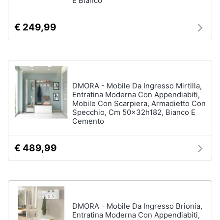
E Bianco
Gioielli
€ 249,99
Anelli
Orecchini
Cavigliera
Collane
DMORA - Mobile Da Ingresso Mirtilla,
Entratina Moderna Con Appendiabiti,
Vedi
Mobile Con Scarpiera, Armadietto Con
tutti
Specchio, Cm 50x32h182, Bianco E
Cemento
€ 489,99
DMORA - Mobile Da Ingresso Brionia,
Entratina Moderna Con Appendiabiti,