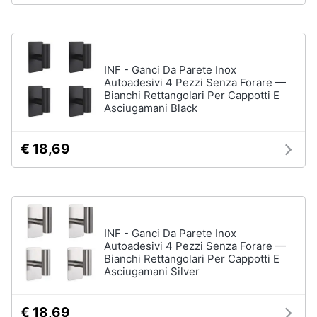
neonati
e
igiene
Copertina
neonato
Beauty
INF - Ganci Da Parete Inox
Vedi
Autoadesivi 4 Pezzi Senza Forare —
tutti
Bianchi Rettangolari Per Cappotti E
Giocattoli
Asciugamani Black
Prima
Scarpe
€ 18,69
infanzia
Sneakers
Scarpe
Fotografia
nike
Anfibi
Casalinghi
INF - Ganci Da Parete Inox
Ciabatte
Autoadesivi 4 Pezzi Senza Forare —
Bianchi Rettangolari Per Cappotti E
Vedi
Abbigliamento
Asciugamani Silver
tutti
Sport
€ 18,69