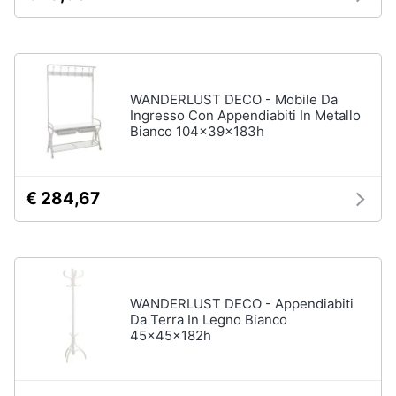
Accessori
Animali
Sigaretta
elettronica
Motori
Borse
WANDERLUST DECO - Mobile Da
Ingresso Con Appendiabiti In Metallo
Occhiali
da
Bianco 104x39x183h
Libri,
vista
cd
e
Occhiali
da
dvd
€ 284,67
sole
Vedi
Festività
tutti
e
ricorrenze
WANDERLUST DECO - Appendiabiti
Da Terra In Legno Bianco
Promozioni
Vestiari
45x45x182h
T-
shirt
Servizi
Felpa