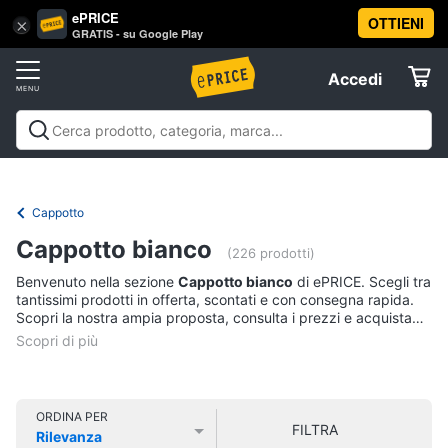
ePRICE
OTTIENI
Vai
×
Accedi
GRATIS - su Google Play
al
Registrati
menu
Accedi
Abbigliamento
Offerte
Donna
Abbigliamento
Donna
Uomo
Bambino
Scarpe
Accessori
Vest
Elettrodomestici
Intimo
donna
Cappotto
Top
Informatica
Cappotto bianco
(226 prodotti)
Cappotto
donna
Benvenuto nella sezione
Cappotto bianco
di ePRICE. Scegli tra
Telefonia
tantissimi prodotti in offerta, scontati e con consegna rapida.
Felpa
Scopri la nostra ampia proposta, consulta i prezzi e acquista
donna
comodamente online.
Tv
Vedi
e
tutti
Home
Cinema
ORDINA PER
FILTRA
Rilevanza