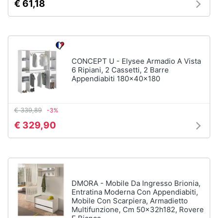
€ 61,18
Assistenza
Tuta
clienti
Pantaloni
Esci
Vedi
tutti
CONCEPT U - Elysee Armadio A Vista
6 Ripiani, 2 Cassetti, 2 Barre
Appendiabiti 180x40x180
Orologi
Apple
€ 339,89
-3%
Watch
€ 329,90
Smartwatch
Orologi
uomo
Orologi
donna
DMORA - Mobile Da Ingresso Brionia,
Entratina Moderna Con Appendiabiti,
Vedi
Mobile Con Scarpiera, Armadietto
tutti
Multifunzione, Cm 50x32h182, Rovere