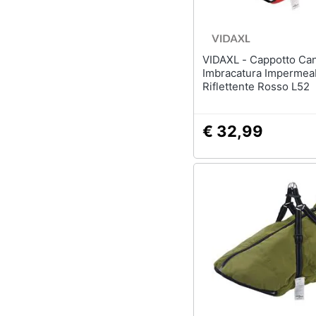
Sport
Animali
VIDAXL - Cappotto Cani
Motori
Imbracatura Impermea
Riflettente Rosso L52
Libri, cd e dvd
Festività e ricorrenze
€ 32,99
Promozioni