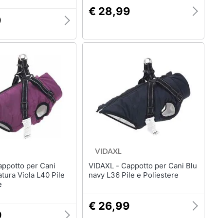
€ 28,99
9
VIDAXL - Cappotto per Cani Blu
tura Viola L40 Pile
navy L36 Pile e Poliestere
e
€ 26,99
9