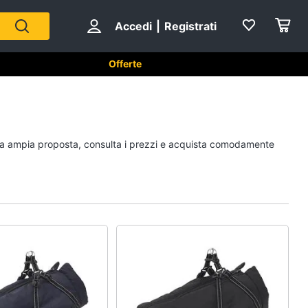
Accedi
|
Registrati
Offerte
per animali
Articoli per uccelli
stra ampia proposta, consulta i prezzi e acquista comodamente
Gabbie per uccelli
Casetta per uccelli
Voliera per uccelli
Mangiatoia per uccelli
Vedi tutti
piccoli
Cibo per animali