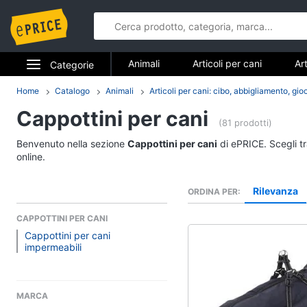
Animali
Articoli per cani
Art
Categorie
Articoli per cavalli
Articoli per tar
Elettrodomestici
Home
Catalogo
Animali
Articoli per cani: cibo, abbigliamento, gio
Animali
Cappottini per cani
Informatica
(81 prodotti)
Articoli per cani
Benvenuto nella sezione
Cappottini per cani
di ePRICE. Scegli t
Telefonia
Cucce per cani
online.
Giochi per cani
Tv e Home Cinema
Rilevanza
ORDINA PER
Toelettatura cani
Smart home
Recinto per cani
CAPPOTTINI PER CANI
Cappottini per cani
Vedi tutti
Videogiochi
impermeabili
Audio e musica
Articoli per cavalli
MARCA