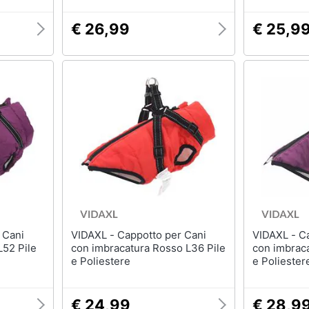
€ 26,99
€ 25,9
VIDAXL - Cappotto per Cani
VIDAXL - Cappotto per Cani
L52 Pile
con imbracatura Rosso L36 Pile
con imbraca
e Poliestere
e Poliester
€ 24,99
€ 28,9