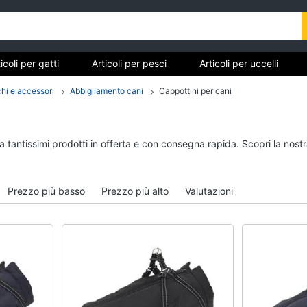
icoli per gatti
Articoli per pesci
Articoli per uccelli
tarughe e rettili
Articoli per criceti e piccoli roditori
Cibo 
chi e accessori
Abbigliamento cani
Cappottini per cani
Articoli per gatti
Articoli per pesci
ra tantissimi prodotti in offerta e con consegna rapida. Scopri la no
Tiragraffi
Acquario pesci
Giochi per gatti
Mangime per pesci
Prezzo più basso
Prezzo più alto
Valutazioni
Lettiera gatto
Pompe per acquari
Giochi di gatti
Filtro per acquario
Vedi tutti
Vedi tutti
Articoli per tartarughe e
Articoli per criceti e 
rettili
roditori