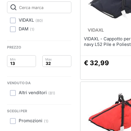
Clima
Sottosella
Strigliatura
Arredo
Stinchiere
VIDAXL
(
80
)
Set sella
Brico e Giardinaggio
DAM
(
1
)
Vedi tutti
VIDAXL - Cappotto per Cani Blu
Salute e igiene
navy L52 Pile e Polies
PREZZO
Beauty
€ 32,99
Giocattoli
Prima infanzia
VENDUTO DA
Fotografia
Altri venditori
(
81
)
Casalinghi
SCEGLI PER
Abbigliamento
Promozioni
(
1
)