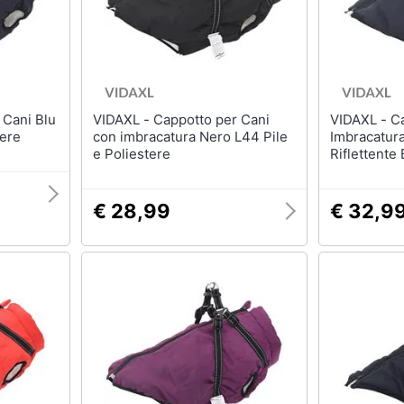
Tartarughiere
Cibo per roditori
Cibo per tartarughe
Gabbie per roditori
VIDAXL - Cappotto per Cani
VIDAXL - Cappotto Cani
tere
con imbracatura Nero L44 Pile
Imbracatur
e Poliestere
Riflettente
€ 28,99
€ 32,9