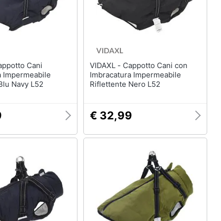
Royal canin
Purina
Farmina
Ciotole per cani
Vedi tutti
VIDAXL - Cappotto Cani con
a Impermeabile
Imbracatura Impermeabile
 Blu Navy L52
Riflettente Nero L52
9
€ 32,99