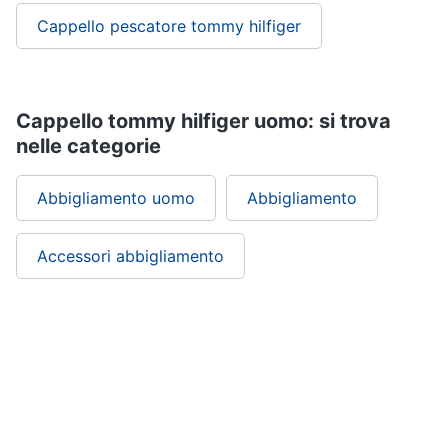
Cappello pescatore tommy hilfiger
Gioielli
Anelli
Orecchini
Cappello tommy hilfiger uomo: si trova
Cavigliera
nelle categorie
Collane
Abbigliamento uomo
Abbigliamento
Vedi
tutti
Accessori abbigliamento