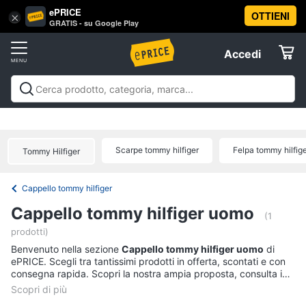
ePRICE
OTTIENI
Vai
×
Accedi
GRATIS - su Google Play
al
Registrati
menu
Accedi
Abbigliamento
Offerte
Donna
Abbigliamento
Donna
Uomo
Bambino
Scarpe
Accessori
Vest
Elettrodomestici
Intimo
donna
Scarpe tommy hilfiger
Felpa tommy hilfig
Tommy Hilfiger
Top
Informatica
Cappotto
Cappello tommy hilfiger
donna
Telefonia
Cappello tommy hilfiger uomo
Felpa
(1
donna
prodotti)
Tv
Vedi
Benvenuto nella sezione
e
Cappello tommy hilfiger uomo
di
tutti
ePRICE. Scegli tra tantissimi prodotti in offerta, scontati e con
Home
consegna rapida. Scopri la nostra ampia proposta, consulta i
Cinema
prezzi e acquista comodamente online.