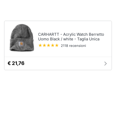
Assistenza
Tuta
clienti
Pantaloni
Esci
Vedi
tutti
CARHARTT - Acrylic Watch Berretto
Uomo Black / white - Taglia Unica
2118 recensioni
Orologi
Apple
Watch
€ 21,76
Smartwatch
Orologi
uomo
Orologi
donna
Vedi
tutti