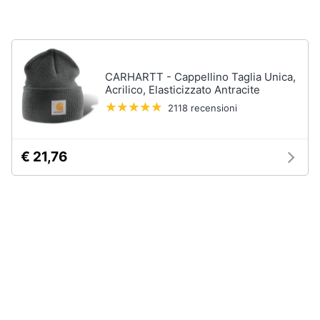
Gioielli
Anelli
CARHARTT - Cappellino Taglia Unica,
Orecchini
Acrilico, Elasticizzato Antracite
Cavigliera
2118 recensioni
Collane
Vedi
€ 21,76
tutti