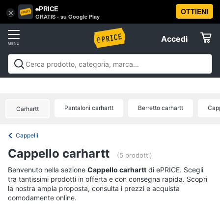
ePRICE
OTTIENI
Vai
×
Accedi
GRATIS - su Google Play
al
Registrati
menu
Accedi
Abbigliamento
Offerte
Donna
Abbigliamento
Donna
Uomo
Bambino
Scarpe
Accessori
Vest
Elettrodomestici
Intimo
donna
Pantaloni carhartt
Berretto carhartt
Capp
Carhartt
Top
Informatica
Cappotto
Cappelli
donna
Telefonia
Cappello carhartt
Felpa
(5 prodotti)
donna
Tv
Benvenuto nella sezione
Cappello carhartt
di ePRICE. Scegli
Vedi
tra tantissimi prodotti in offerta e con consegna rapida. Scopri
e
tutti
la nostra ampia proposta, consulta i prezzi e acquista
Home
comodamente online.
Cinema