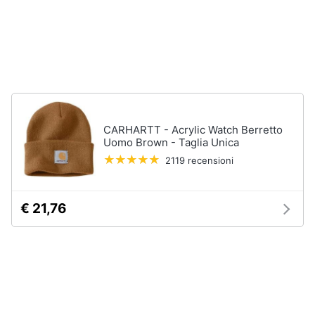
neonati
e
igiene
Copertina
neonato
Beauty
Vedi
tutti
Giocattoli
CARHARTT - Acrylic Watch Berretto
Prima
Scarpe
Uomo Brown - Taglia Unica
infanzia
2119 recensioni
Sneakers
Scarpe
Fotografia
nike
€ 21,76
Anfibi
Casalinghi
Ciabatte
Vedi
Abbigliamento
tutti
Sport