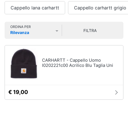
Smart
Uomo
Cappello lana carhartt
Cappello carhartt grigio
home
Felpa
uomo
Videogiochi
Cravatta
ORDINA PER
FILTRA
Rilevanza
Piumino
Prezzo più basso
Prezzo più alto
Valutazioni
uomo
Audio
e
Giacca
musica
uomo
CARHARTT - Cappello Uomo
Vedi
I0202221c00 Acrilico Blu Taglia Uni
Clima
tutti
Arredo
€ 19,00
Bambino
Brico
Scarpe
e
bambino
Giardinaggio
Sandali
bambina
Salute
Vestiti