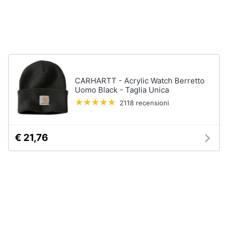
Accessori
Animali
Sigaretta
elettronica
Motori
Borse
Occhiali
da
Libri,
CARHARTT - Acrylic Watch Berretto
vista
cd
Uomo Black - Taglia Unica
e
Occhiali
2118 recensioni
da
dvd
sole
Vedi
Festività
€ 21,76
tutti
e
ricorrenze
Promozioni
Vestiari
T-
shirt
Servizi
Felpa