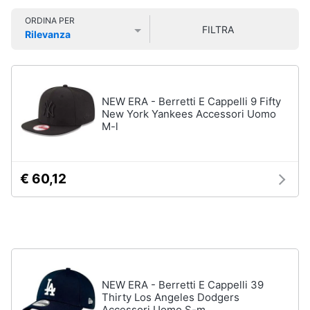
Smart
Uomo
ORDINA PER
home
FILTRA
Felpa
Rilevanza
uomo
Prezzo più basso
Prezzo più alto
Valutazioni
Videogiochi
Cravatta
Piumino
uomo
Audio
NEW ERA - Berretti E Cappelli 9 Fifty
e
New York Yankees Accessori Uomo
Giacca
M-l
musica
uomo
Vedi
Clima
tutti
€ 60,12
Arredo
Bambino
Brico
Scarpe
e
bambino
Giardinaggio
Sandali
NEW ERA - Berretti E Cappelli 39
bambina
Thirty Los Angeles Dodgers
Salute
Vestiti
Accessori Uomo S-m