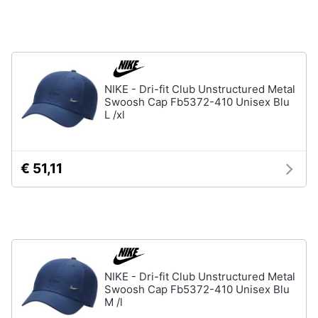
Assistenza
Tuta
clienti
Pantaloni
Esci
Vedi
tutti
NIKE - Dri-fit Club Unstructured Metal
Swoosh Cap Fb5372-410 Unisex Blu
L /xl
Orologi
Apple
€ 51,11
Watch
Smartwatch
Orologi
uomo
Orologi
donna
NIKE - Dri-fit Club Unstructured Metal
Vedi
Swoosh Cap Fb5372-410 Unisex Blu
tutti
M /l