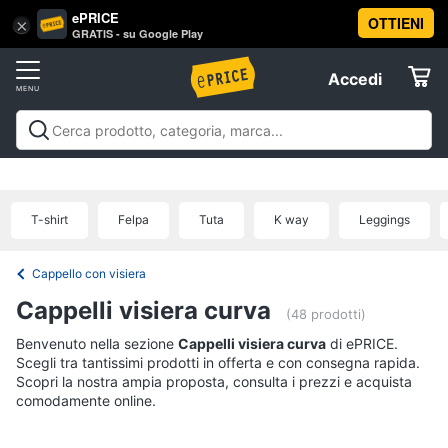
ePRICE
OTTIENI
Vai
×
Accedi
GRATIS - su Google Play
al
Registrati
menu
Accedi
Abbigliamento
Offerte
Donna
Abbigliamento
Donna
Uomo
Bambino
Scarpe
Accessori
Vest
Elettrodomestici
Intimo
donna
T-shirt
Felpa
Tuta
K way
Leggings
Top
Informatica
Cappotto
Cappello con visiera
donna
Telefonia
Cappelli visiera curva
Felpa
(48 prodotti)
donna
Benvenuto nella sezione
Tv
Cappelli visiera curva
di ePRICE.
Scegli tra tantissimi prodotti in offerta e con consegna rapida.
Vedi
e
tutti
Scopri la nostra ampia proposta, consulta i prezzi e acquista
Home
comodamente online.
Cinema