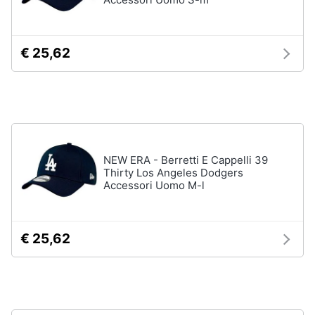
neonati
e
igiene
Copertina
neonato
€ 25,62
Beauty
Vedi
tutti
Giocattoli
Prima
Scarpe
infanzia
NEW ERA - Berretti E Cappelli 39
Sneakers
Thirty Los Angeles Dodgers
Scarpe
Accessori Uomo M-l
Fotografia
nike
Anfibi
Casalinghi
Ciabatte
€ 25,62
Vedi
Abbigliamento
tutti
Sport