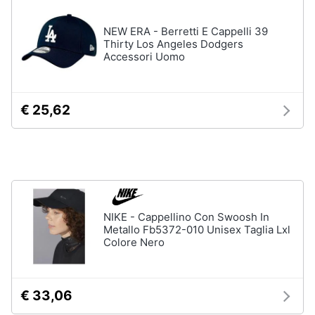
Accessori
Animali
NEW ERA - Berretti E Cappelli 39
Sigaretta
Thirty Los Angeles Dodgers
elettronica
Accessori Uomo
Motori
Borse
Occhiali
da
Libri,
€ 25,62
vista
cd
e
Occhiali
da
dvd
sole
Vedi
Festività
tutti
e
ricorrenze
NIKE - Cappellino Con Swoosh In
Metallo Fb5372-010 Unisex Taglia Lxl
Colore Nero
Promozioni
Vestiari
T-
shirt
Servizi
€ 33,06
Felpa