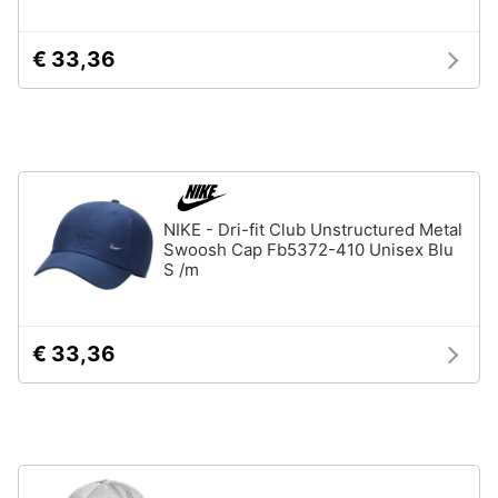
Gioielli
€ 33,36
Anelli
Orecchini
Cavigliera
Collane
NIKE - Dri-fit Club Unstructured Metal
Vedi
tutti
Swoosh Cap Fb5372-410 Unisex Blu
S /m
€ 33,36