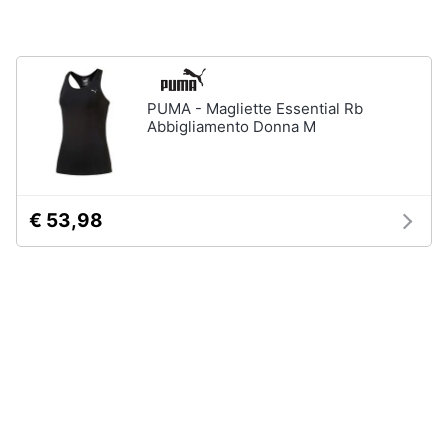
neonati
e
igiene
Copertina
neonato
Beauty
Vedi
PUMA - Magliette Essential Rb
tutti
Abbigliamento Donna M
Giocattoli
Prima
Scarpe
€ 53,98
infanzia
Sneakers
Scarpe
Fotografia
nike
Anfibi
Casalinghi
Ciabatte
Vedi
Abbigliamento
tutti
Sport