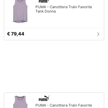
Assistenza
Tuta
PUMA - Canottiera Train Favorite
clienti
Tank Donna
Pantaloni
Esci
Vedi
tutti
€ 79,44
Orologi
Apple
Watch
Smartwatch
Orologi
uomo
Orologi
donna
Vedi
tutti
PUMA - Canottiera Train Favorite