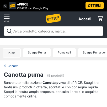
ePRICE
OTTIENI
Vai
×
Accedi
GRATIS - su Google Play
al
Registrati
menu
Accedi
Abbigliamento
Offerte
Donna
Abbigliamento
Donna
Uomo
Bambino
Scarpe
Accessori
Vest
Elettrodomestici
Intimo
donna
Scarpe Puma
Puma cali
Scarpe Puma uo
Puma
Top
Informatica
Cappotto
Canotta
donna
Telefonia
Canotta puma
Felpa
(5 prodotti)
donna
Tv
Benvenuto nella sezione
Canotta puma
di ePRICE. Scegli tra
Vedi
tantissimi prodotti in offerta, scontati e con consegna rapida.
e
tutti
Scopri la nostra ampia proposta, consulta i prezzi e acquista
Home
comodamente online.
Cinema