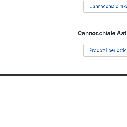
Cannocchiale ni
Cannocchiale Astr
Prodotti per otti
Chi siamo
ePRICE per le aziende
Vendi sul marketplace