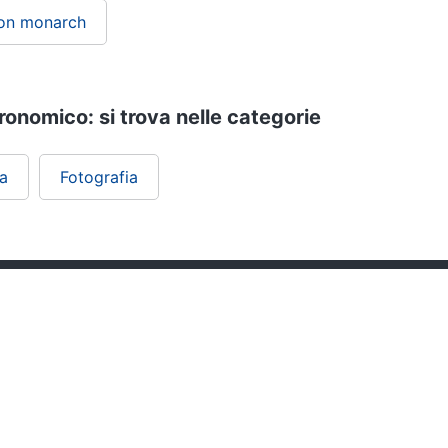
kon monarch
onomico: si trova nelle categorie
ca
Fotografia
ePRICE ti serve
Black friday
Sezione Aiuto
Promozioni
Consegne e limitazioni
Sconti alla rovescia
Pagamenti e fattura