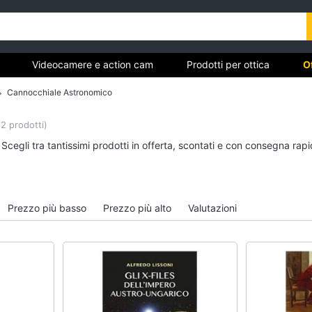
Videocamere e action cam
Prodotti per ottica
O
Cannocchiale Astronomico
22 prodotti)
vi
Videocamere e action cam
Prodotti per ottica
Scegli tra tantissimi prodotti in offerta, scontati e con consegna rap
Gopro Hero 5
Flash
Gopro hero 9
Telescopio
Gopro hero 10
Binocolo
Prezzo più basso
Prezzo più alto
Valutazioni
Dashcam
Microscopio
Vedi tutti
Vedi tutti