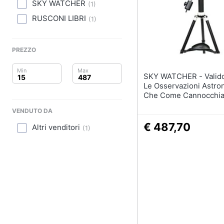
Clima
SKY WATCHER
(
1
)
RUSCONI LIBRI
(
1
)
Arredo
Brico e Giardinaggio
PREZZO
Salute e igiene
SKY WATCHER - Valido Sia Per
Le Osservazioni Astr
Beauty
Che Come Cannocchia
Specchi Per Le Osserv
VENDUTO DA
Giocattoli
Terrestri
€ 487,70
Altri venditori
(
1
)
Prima infanzia
Fotografia
Casalinghi
Abbigliamento