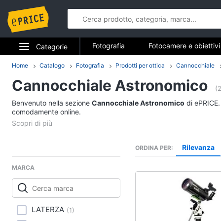
Fotografia
Fotocamere e obiettivi
Categorie
Elettrodomestici
Home
Catalogo
Fotografia
Prodotti per ottica
Cannocchiale
Fotografia
Cannocchiale Astronomico
Informatica
(
Fotocamere e obietti
Benvenuto nella sezione
Cannocchiale Astronomico
di ePRICE. 
Telefonia
comodamente online.
Fotocamera
Mirrorless
Tv e Home Cinema
Nikon serie d
Rilevanza
ORDINA PER
Smart home
Instax mini 9
MARCA
Vedi tutti
Videogiochi
Audio e musica
LATERZA
(
1
)