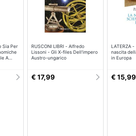
RUSCONI LIBRI - Alfredo
LATERZA - Paolo Rossi - La
onomiche
Lissoni - Gli X-files Dell'impero
nascita del
le A
Austro-ungarico
in Europa
azioni
€ 17,99
€ 15,99