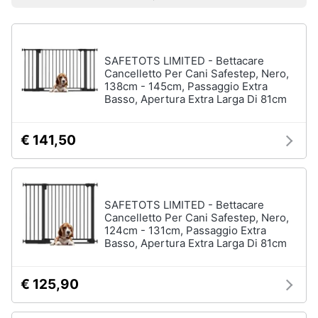
Prezzo più basso
Prezzo più alto
Valutazioni
Smart
home
SAFETOTS LIMITED - Bettacare
Videogiochi
Cancelletto Per Cani Safestep, Nero,
138cm - 145cm, Passaggio Extra
Basso, Apertura Extra Larga Di 81cm
Audio
e
musica
€ 141,50
Clima
SAFETOTS LIMITED - Bettacare
Arredo
Cancelletto Per Cani Safestep, Nero,
124cm - 131cm, Passaggio Extra
Basso, Apertura Extra Larga Di 81cm
Brico
e
Giardinaggio
€ 125,90
Salute