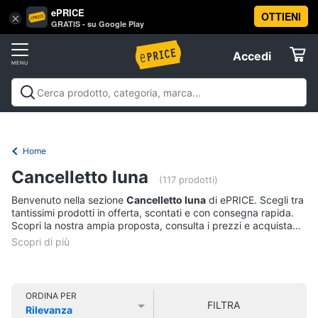
ePRICE
OTTIENI
Vai
×
Accedi
GRATIS - su Google Play
al
Registrati
menu
Accedi
Offerte
Offerte
Elettrodomestici
Home
Informatica
Cancelletto luna
(117 prodotti)
Benvenuto nella sezione
Cancelletto luna
di ePRICE. Scegli tra
Telefonia
tantissimi prodotti in offerta, scontati e con consegna rapida.
Scopri la nostra ampia proposta, consulta i prezzi e acquista
comodamente online.
Tv
e
Home
Cinema
ORDINA PER
FILTRA
Rilevanza