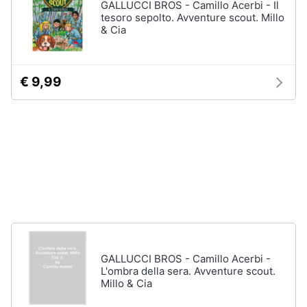
GALLUCCI BROS - Camillo Acerbi - Il
disney
e
tesoro sepolto. Avventure scout. Millo
film
igiene
& Cia
DVD
Film
Beauty
Vedi
€ 9,99
tutti
Giocattoli
Prima
Cd
infanzia
musicali
Colonne
Fotografia
Sonore
CD
Musicali
Casalinghi
Musica
Leggera
GALLUCCI BROS - Camillo Acerbi -
Abbigliamento
L'ombra della sera. Avventure scout.
Musica
Millo & Cia
Jazz
Sport