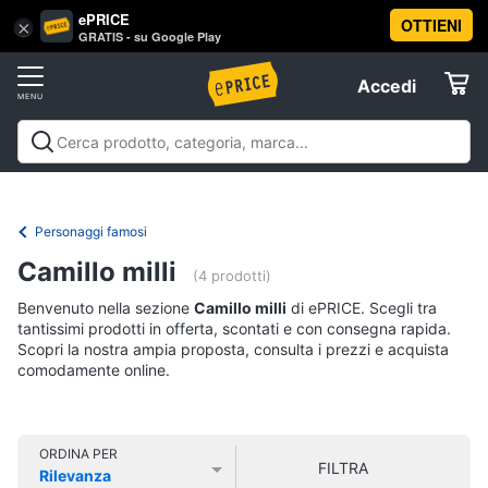
ePRICE
OTTIENI
Vai
×
Accedi
GRATIS - su Google Play
al
Registrati
menu
Accedi
Libri,
Offerte
cd
e
Libri, cd e dvd
Libri
Dvd e Blu-ray
Cd
dvd
Elettrodomestici
musicali
Personaggi
Offerte
Personaggi famosi
Libri
Informatica
Camillo milli
Religione
(4 prodotti)
e
Benvenuto nella sezione
Camillo milli
di ePRICE. Scegli tra
Spiritualità
Telefonia
tantissimi prodotti in offerta, scontati e con consegna rapida.
Attualità,
Scopri la nostra ampia proposta, consulta i prezzi e acquista
politica
comodamente online.
Tv
e
e
diritto
Home
Libri
Cinema
di
ORDINA PER
FILTRA
Cucina
Rilevanza