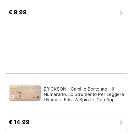
Vedi
tutti
€ 9,99
Animali
Motori
Personaggi
cristiano
Libri,
ronaldo
cd
Me
e
contro
dvd
Te
Sean
connery
Festività
e
Barbara
ERICKSON - Camillo Bortolato - Il
ricorrenze
D'Urso
Numerario. Lo Strumento Per Leggere
I Numeri. Ediz. A Spirale. Con App
Vedi
Promozioni
tutti
€ 14,99
Servizi