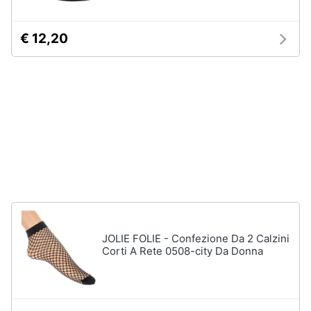
Assistenza
Tuta
clienti
Pantaloni
€ 12,20
Esci
Vedi
tutti
Orologi
Apple
Watch
Smartwatch
Orologi
uomo
Orologi
JOLIE FOLIE - Confezione Da 2 Calzini
donna
Corti A Rete 0508-city Da Donna
Vedi
tutti