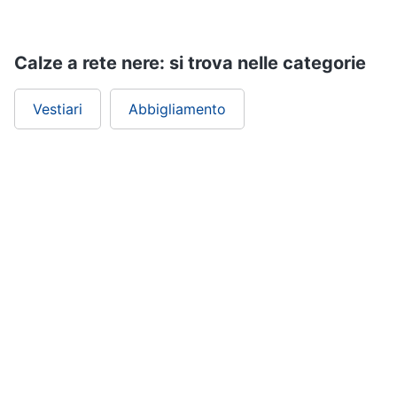
Calze a rete nere: si trova nelle categorie
Vestiari
Abbigliamento
ePRICE ti serve
ePRICE
Chi siamo
ePRICE per le aziende
Vendi sul marketplace
Lavora con noi
Newsletter
Pagamenti e consegne