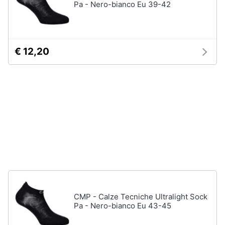
Pa - Nero-bianco Eu 39-42
Accessori
Animali
Sigaretta
elettronica
Motori
€ 12,20
Borse
Occhiali
da
Libri,
vista
cd
e
Occhiali
da
dvd
sole
Vedi
Festività
tutti
e
ricorrenze
Promozioni
Vestiari
CMP - Calze Tecniche Ultralight Sock
T-
Pa - Nero-bianco Eu 43-45
shirt
Servizi
Felpa