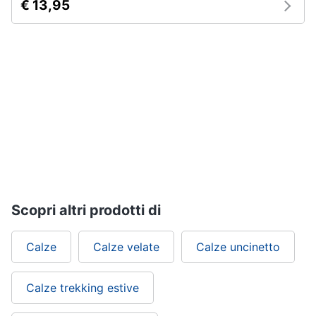
€ 13,95
Gioielli
Anelli
Orecchini
Cavigliera
Collane
Vedi
tutti
Scopri altri prodotti di
Calze
Calze velate
Calze uncinetto
Calze trekking estive