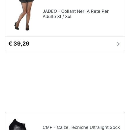
neonati
e
igiene
JADEO - Collant Neri A Rete Per
Copertina
Adulto Xl / Xxl
neonato
Beauty
Vedi
tutti
Giocattoli
€ 39,29
Prima
Scarpe
infanzia
Sneakers
Scarpe
Fotografia
nike
Anfibi
Casalinghi
Ciabatte
Vedi
Abbigliamento
tutti
Sport
CMP - Calze Tecniche Ultralight Sock