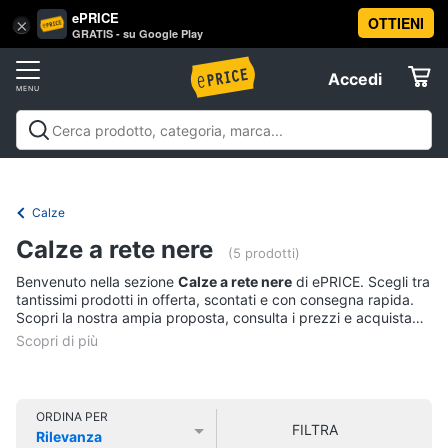
ePRICE
OTTIENI
Vai
×
Accedi
GRATIS - su Google Play
al
Registrati
menu
Accedi
Abbigliamento
Offerte
Donna
Abbigliamento
Donna
Uomo
Bambino
Scarpe
Accessori
Vest
Elettrodomestici
Intimo
donna
Calze
Top
Informatica
Calze a rete nere
(5 prodotti)
Cappotto
donna
Benvenuto nella sezione
Calze a rete nere
di ePRICE. Scegli tra
Telefonia
tantissimi prodotti in offerta, scontati e con consegna rapida.
Felpa
Scopri la nostra ampia proposta, consulta i prezzi e acquista
donna
comodamente online.
Tv
Vedi
e
tutti
Home
Cinema
ORDINA PER
FILTRA
Rilevanza