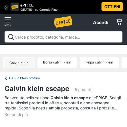
ePRICE
OTTIENI
Vai
×
Accedi
GRATIS - su Google Play
al
Registrati
menu
Accedi
Beauty
Offerte
Piccoli
Beauty
Piccoli elettrodomestici per la cura
elettrodomestici
Elettrodomestici
personale
Cura dei capelli
Igiene orale
Epilazione e
per
rasatura
Manicure e pedicure
Igiene e Cura del
la
Borsa calvin klein
Felpa calvin klein
Calvin Klein
cura
corpo
Make up
Creme e cosmetici
Profumi
Migliori
Informatica
personale
prodotti beauty
Offerte
Dyson
Calvin klein profumi
airwrap
Telefonia
Calvin klein escape
(5 prodotti)
Piastra
per
Tv
Benvenuto nella sezione
Calvin klein escape
di ePRICE. Scegli
capelli
tra tantissimi prodotti in offerta, scontati e con consegna
e
rapida. Scopri la nostra ampia proposta, consulta i prezzi e
Silk
Home
epil
acquista comodamente online.
Cinema
Phon