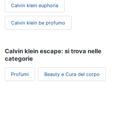
Oli
Calvin klein euphoria
essenziali
Scrub
Calvin klein be profumo
viso
Vedi
tutti
Calvin klein escape: si trova nelle
categorie
Profumi
Profumi
Profumi
Beauty e Cura del corpo
uomo
Profumi
donna
Alien
profumo
Chloe
profumo
Vedi