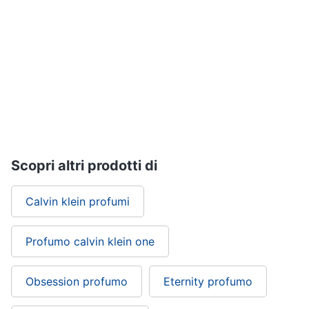
up
Smalto
semipermanente
Eyeliner
Rossetti
Acetone
Vedi
tutti
Scopri altri prodotti di
Creme
Calvin klein profumi
e
cosmetici
Profumo calvin klein one
Olio
di
ricino
Obsession profumo
Eternity profumo
Maschera
viso