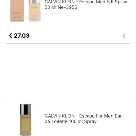
CALVIN KLEIN - Escape Men Edt Spray
elettrico
50 Ml Ne-3956
Animali
Crema
depilatoria
Regolabarba
Motori
€ 27,03
Vedi
tutti
Libri,
cd
e
dvd
Manicure
e
pedicure
Festività
e
Smalto
ricorrenze
semipermanente
Gel
unghie
Promozioni
CALVIN KLEIN - Escape For Men Eau
Acetone
de Toilette 100 ml Spray
Servizi
Smalto