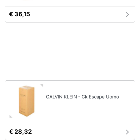
Vedi
Assistenza
tutti
clienti
€ 36,15
Esci
Igiene
e
Cura
del
corpo
Shampoo
Shampoo
antigiallo
Deodorante
Sapone
CALVIN KLEIN - Ck Escape Uomo
Vedi
tutti
€ 28,32
Make